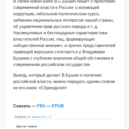
В своей новой книге В.С.Бушин пишет о проблемах
современной власти в России: о вопиющей
коррупции, гибельном политическом курсе,
забвении национальных интересов нашей страны,
об ущемлении прав русского народа и т. д.
Насмешливые и беспощадные характеристики
властителей России, лиц, формирующих
«общественное мнение», и прочих представителей
правящей верхушки сочетаются у Владимира
Бушина с глубоким анализом общей обстановки в
современном российском государстве.
Вывод, который делает В.Бушин о политике
российской власти, можно передать одним словом
из его книги: «Сбрендили!»
Скачать —
FB2
—
EPUB
Рубрики:
Б
,
Бушин В.С.
,
С
Другие записи