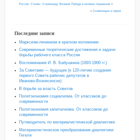
Россия. Сталин. Сталинград: Великая Победа и великое поражение
«
»
Солженицын и евреи
Последние записи
Марксизм-ленинизм в кратком изложении
Современные теоретические достижения и задачи
борьбы рабочего класса России
Воспоминания И. В. Бабушкина (1893-1900 гг.)
За Советами — будущее (к 120‑летию создания
первого Совета рабочих депутатов в
Иваново‑Вознесенске)
В борьбе за власть Советов
Политэкономия социализма. От классиков до
современности
Политэкономия капитализма. От классиков до
современности
Путеводитель по материалистической диалектике
Материалистическое преобразование диалектики
Гегеля