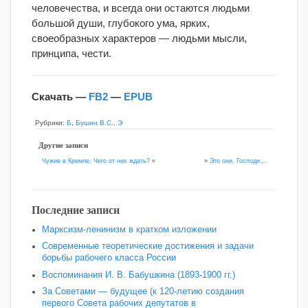
человечества, и всегда они остаются людьми
большой души, глубокого ума, ярких,
своеобразных характеров — людьми мысли,
принципа, чести.
Скачать —
FB2
—
EPUB
Рубрики:
Б
,
Бушин В.С.
,
Э
Другие записи
»
Это они, Господи…
Чужие в Кремле. Чего от них ждать?
«
Последние записи
Марксизм-ленинизм в кратком изложении
Современные теоретические достижения и задачи
борьбы рабочего класса России
Воспоминания И. В. Бабушкина (1893-1900 гг.)
За Советами — будущее (к 120‑летию создания
первого Совета рабочих депутатов в