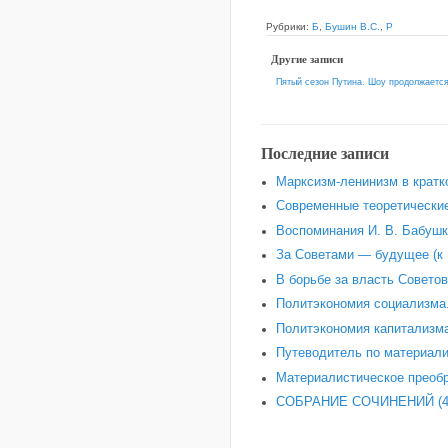
Рубрики:
Б
,
Бушин В.С.
,
Р
Другие записи
Пятый сезон Путина. Шоу продолжает
Последние записи
Марксизм-ленинизм в кратк
Современные теоретические
Воспоминания И. В. Бабушки
За Советами — будущее (к 
В борьбе за власть Советов
Политэкономия социализма.
Политэкономия капитализма
Путеводитель по материали
Материалистическое преобр
СОБРАНИЕ СОЧИНЕНИЙ (4-