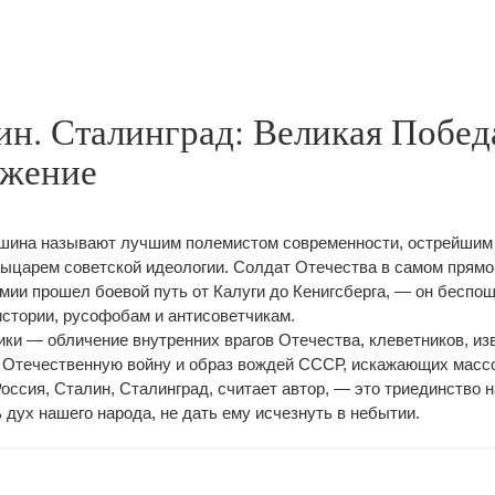
ин. Сталинград: Великая Побед
ажение
шина называют лучшим полемистом современности, острейшим 
ыцарем советской идеологии. Солдат Отечества в самом прям
армии прошел боевой путь от Калуги до Кенигсберга, — он беспо
стории, русофобам и антисоветчикам.
тики — обличение внутренних врагов Отечества, клеветников, 
 Отечественную войну и образ вождей СССР, искажающих масс
оссия, Сталин, Сталинград, считает автор, — это триединство 
 дух нашего народа, не дать ему исчезнуть в небытии.