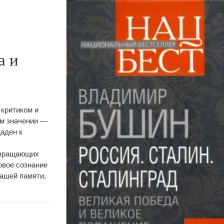
а и
критиком и
ом значении —
щаден к
извращающих
овое сознание
нашей памяти,