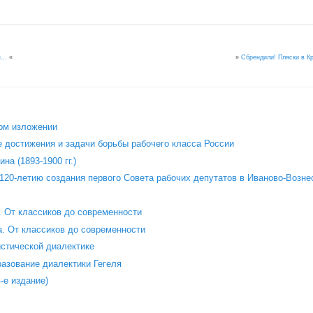
»
Сбрендили! Пляски в К
ся…
«
ом изложении
 достижения и задачи борьбы рабочего класса России
на (1893-1900 гг.)
120‑летию создания первого Совета рабочих депутатов в Иваново‑Возне
 От классиков до современности
. От классиков до современности
стической диалектике
азование диалектики Гегеля
е издание)