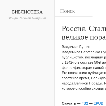
БИБЛИОТЕКА
Фонда Рабочей Академии
Россия. Стал
великое пор
Владимир Бушин
Владимира Сергеевича Бу
публицистом, последним р
с 1942-го в составе 50-й 
фальсификаторам нашей и
Его новая книга публицис
советское время, Великую
народа Великой Победы. Р
которое способно скрепить
Скачать —
FB2
—
EPUB