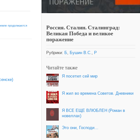
Россия. Сталин. Сталинград:
ремле продолжаются
Великая Победа и великое
поражение
Рубрики:
Б
,
Бушин В.С.
,
Р
Читайте также
Я посетил cей мир
сенске)
Я жил во времена Советов. Дневники
Я ВСЕ ЕЩЕ ВЛЮБЛЕН (Роман в
новеллах)
Это они, Господи…