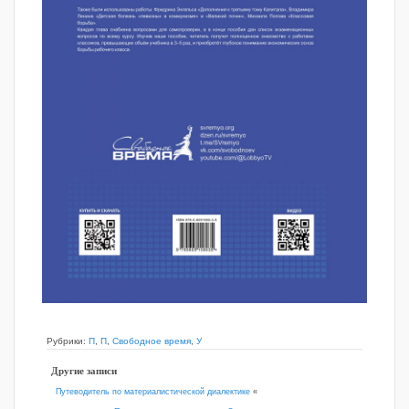
Рубрики:
П
,
П
,
Свободное время
,
У
Другие записи
Путеводитель по материалистической диалектике
«