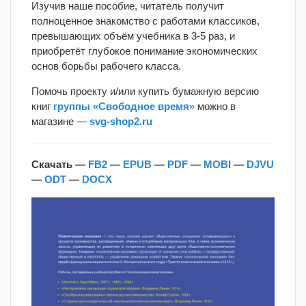
Изучив наше пособие, читатель получит
полноценное знакомство с работами классиков,
превышающих объём учебника в 3-5 раз, и
приобретёт глубокое понимание экономических
основ борьбы рабочего класса.
Помочь проекту и/или купить бумажную версию
книг
группы «Свободное время»
можно в
магазине —
svg-shop2.ru
Скачать —
FB2
—
EPUB
—
PDF
—
MOBI
—
DJVU
—
ODT
—
DOCX