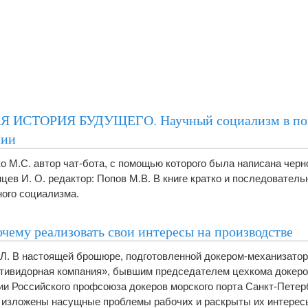
Я ИСТОРИЯ БУДУЩЕГО. Научный социализм в по
нии
о М.С. автор чат-бота, с помощью которого была написана черн
нцев И. О. редактор: Попов М.В. В книге кратко и последовател
ого социализма.
очему реализовать свои интересы на производстве
Л. В настоящей брошюре, подготовленной докером-механизато
тивидорная компания», бывшим председателем цехкома докеро
ии Российского профсоюза докеров морского порта Санкт-Петер
изложены насущные проблемы рабочих и раскрыты их интерес