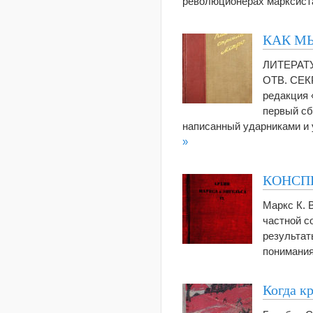
революционерах марксист
КАК М
ЛИТЕРАТУ
ОТВ. СЕК
редакция 
первый сб
написанный ударниками и
»
КОНСПЕ
Маркс К. 
частной с
результат
понимания
Когда к