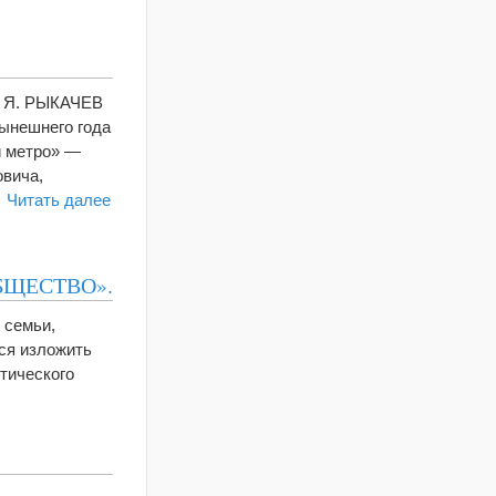
, Я. РЫКАЧЕВ
нешнего года
й метро» —
овича,
…
Читать далее
БЩЕСТВО».
 семьи,
лся изложить
тического