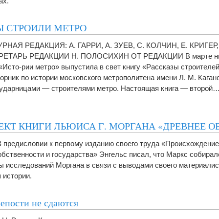
ах.
Ы СТРОИЛИ МЕТРО
РНАЯ РЕДАКЦИЯ: А. ГАРРИ, А. ЗУЕВ, С. КОЛЧИН, Е. КРИГЕР
РЕТАРЬ РЕДАКЦИИ Н. ПОЛОСИХИН ОТ РЕДАКЦИИ В марте ны
«Исто-рии метро» выпустила в свет книгу «Рассказы строителе
орник по истории московского метрополитена имени Л. М. Каган
 ударницами — строителями метро. Настоящая книга — второй
КТ КНИГИ ЛЬЮИСА Г. МОРГАНА «ДРЕВНЕЕ О
В предисловии к первому изданию своего труда «Происхождение
обственности и государства» Энгельс писал, что Маркс собира
ы исследований Моргана в связи с выводами своего материалис
 истории.
репости не сдаются