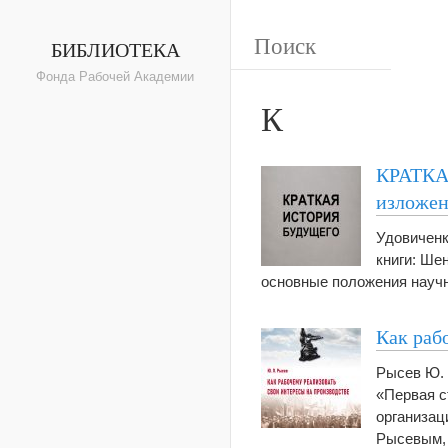
БИБЛИОТЕКА
Фонда Рабочей Академии
К
КРАТКА
изложе
Удовиченк
книги: Ше
основные положения научн
Как раб
Рысев Ю. 
«Первая с
организац
Рысевым, 