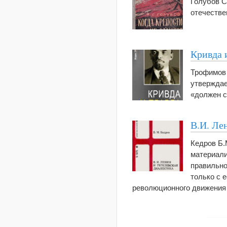
Голубов С
отечестве
Кривда 
Трофимов 
утверждае
«должен с
В.И. Ле
Кедров Б.
материали
правильно
только с 
революционного движения 