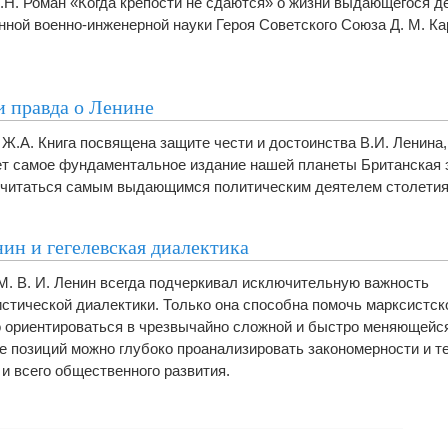
.Н. Роман «Когда крепости не сдаются» о жизни выдающегося д
нной военно-инженерной науки Героя Советского Союза Д. М. К
и правда о Ленине
Ж.А. Книга посвящена защите чести и достоинства В.И. Ленина,
т самое фундаментальное издание нашей планеты Британская 
читаться самым выдающимся политическим деятелем столетия
нин и гегелевская диалектика
М. В. И. Ленин всегда подчеркивал исключительную важность
стической диалектики. Только она способна помочь марксистск
 ориентироваться в чрезвычайно сложной и быстро меняющейся
ее позиций можно глубоко проанализировать закономерности и т
и всего общественного развития.