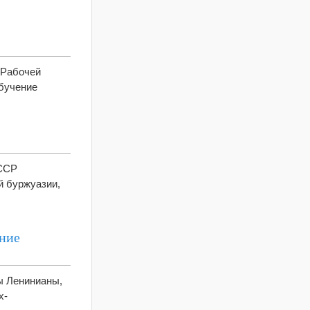
 Рабочей
обучение
СССР
й буржуазии,
ание
цы Ленинианы,
х-