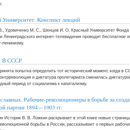
е.
 Университет. Конспект лекций
В., Удовиченко М. С., Шенцев И. О. Красный Университет Фонда
и Ленинградского интернет-телевидения проводит бесплатное 
-ле­нинизму.
 В СССР
принята попытка определить тот исторический момент, когда в 
онтрреволюция и диктатура пролетариата сменилась диктатуро
одный период от социализма к капитализму.
 славных. Рабочие-революционеры в борьбе за созд
ой партии 1894—1903 гг.
ин Историк В. В. Ложкин раскрывает в этой книге новые страни
еволюционной борьбы в России, рассказывает о первых рабочи