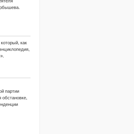
еятеля
арбышева.
 который, как
энциклопедия,
».
ой партии
 обстановке,
енденции