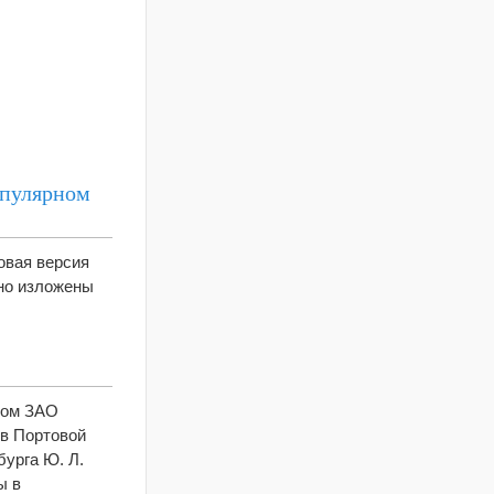
пулярном
овая версия
ьно изложены
ром ЗАО
в Портовой
бурга Ю. Л.
ы в