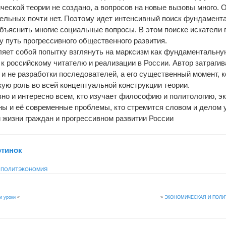
еской теории не создано, а вопросов на новые вызовы много. 
тельных почти нет. Поэтому идет интенсивный поиск фундамента
объяснить многие социальные вопросы. В этом поиске искатели 
 путь прогрессивного общественного развития.
ляет собой попытку взглянуть на марксизм как фундаментальну
 к российскому читателю и реализации в России. Автор затрагив
 и не разработки последователей, а его существенный момент, 
ую роль во всей концептуальной конструкции теории.
но и интересно всем, кто изучает философию и политологию, э
ны и её современные проблемы, кто стремится словом и делом 
 жизни граждан и прогрессивном развитии России
ртинок
,
ПОЛИТЭКОНОМИЯ
»
ЭКОНОМИЧЕСКАЯ И ПОЛИ
и уроки
«