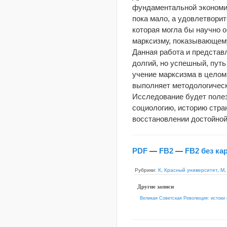
фундаментальной экономич
пока мало, а удовлетвори
которая могла бы научно 
марксизму, показывающему
Данная работа и представ
долгий, но успешный, путь
учение марксизма в целом
выполняет методологическ
Исследование будет полез
социологию, историю стра
восстановлении достойной
PDF
—
FB2
—
FB2 без ка
Рубрики:
К
,
Красный университет
,
М
Другие записи
Великая Советская Революция: истоки 