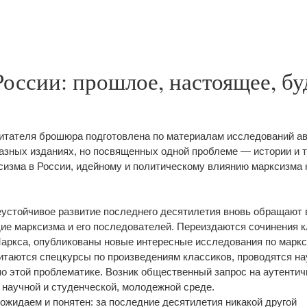
России: прошлое, настоящее, б
тателя брошюра подготовлена по материалам исследований ав
разных изданиях, но посвященных одной проблеме — истории и 
сизма в России, идейному и политическому влиянию марксизма 
еустойчивое развитие последнего десятилетия вновь обращают
ие марксизма и его последователей. Переиздаются сочинения к
Маркса, опубликованы новые интересные исследования по маркс
читаются спецкурсы по произведениям классиков, проводятся н
о этой проблематике. Возник общественный запрос на аутенти
 научной и студенческой, молодежной среде.
 ожидаем и понятен: за последние десятилетия никакой другой