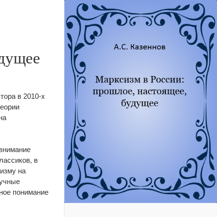
удущее
тора в 2010‑х
теории
на
 внимание
лассиков, в
изму на
аучные
чное понимание