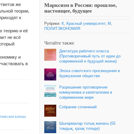
Марксизм в России: прошлое,
Ответов же
настоящее, будущее
льной теории,
приходят к
Рубрики:
К
,
Красный университет
,
М
,
ПОЛИТЭКОНОМИЯ
ю теорию и её
ает не всё
Читайте также
который
Диктатура рабочего класса
(Противоречивый путь от идеи до
кономику и
современной и будущей жизни)
участвовать в
Эпоха советского просвещения в
буржуазном обществе
Разрешение противоречия
коммунизма и капитализма в
современном мире
Собрание сочинений
ТИЧЕСКАЯ БОРЬБА
Шығармалар толық жинагы (55
томдық, қазақ тілінде)