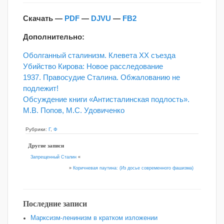
Скачать —
PDF
—
DJVU
—
FB2
Дополнительно:
Оболганный сталинизм. Клевета XX съезда
Убийство Кирова: Новое расследование
1937. Правосудие Сталина. Обжалованию не
подлежит!
Обсуждение книги «Антисталинская подлость».
М.В. Попов, М.С. Удовиченко
Рубрики:
Г
,
Ф
Другие записи
Запрещенный Сталин
«
»
Коричневая паутина: (Из досье современного фашизма)
Последние записи
Марксизм-ленинизм в кратком изложении