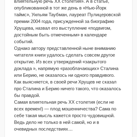
влиятельную речь XX столетия». А в статье,
опубликованной в тот же день в «Нью-Йорк
таймc», Уильям Таубман, лауреат Пулицеровской
премии 2004 года, присужденной за биографию
Хрущева, назвал его выступление «подвигом,
достойным быть отмеченным» в календаре
событий.
Однако автору представленной ныне вниманию
читателя книги удалось сделать совсем другое
открытие. Из всех утверждений «закрытого
доклада », напрямую «разоблачающих» Сталина
или Берию, не оказалось ни одного правдивого.
Как выясняется, в своей речи Хрущев не сказал
про Сталина и Берию ничего такого, что оказалось
бы правдой.
Самая влиятельная речь XX столетия (если не
всех времен!) — плод мошенничества? Сама по
себе такая мысль кажется просто чудовищной.
Ведь дело не только в ней самой, но и в
очевидных последствиях…