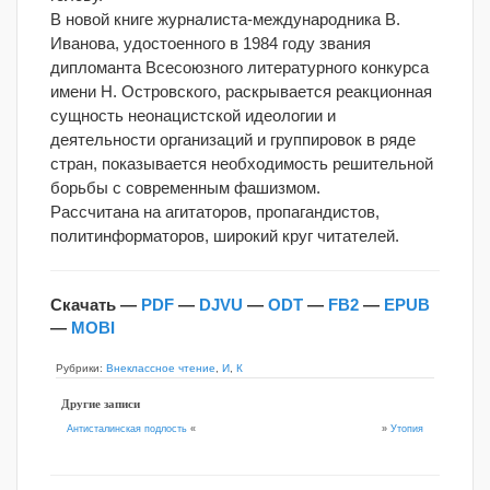
В новой книге журналиста-международника В.
Иванова, удостоенного в 1984 году звания
дипломанта Всесоюзного литературного конкурса
имени Н. Островского, раскрывается реакционная
сущность неонацистской идеологии и
деятельности организаций и группировок в ряде
стран, показывается необходимость решительной
борьбы с современным фашизмом.
Рассчитана на агитаторов, пропагандистов,
политинформаторов, широкий круг читателей.
Скачать —
PDF
—
DJVU
—
ODT
—
FB2
—
EPUB
—
MOBI
Рубрики:
Внеклассное чтение
,
И
,
К
Другие записи
»
Утопия
Антисталинская подлость
«