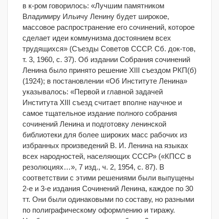
в к-ром говорилось: «Лучшим памятником
Владимиру Ильичу Ленину будет широкое,
массовое распространение его сочинений, которое
сделает идеи коммунизма достоянием всех
трудящихся» (Съезды Советов СССР. Сб. док-тов,
т. 3, 1960, с. 37).
Об издании Собрания сочинений
Ленина было принято решение XIII съездом РКП(б)
(1924); в постановлении «Об Институте Ленина»
указывалось: «Первой и главной задачей
Института XIII съезд считает вполне научное и
самое тщательное издание полного собрания
сочинений Ленина и подготовку ленинской
библиотеки для более широких масс рабочих из
избранных произведений В. И. Ленина на языках
всех народностей, населяющих СССР» («КПСС в
резолюциях…», 7 изд., ч. 2, 1954, с. 87). В
соответствии с этими решениями были выпущены
2-е и 3-е издания Сочинений Ленина, каждое по 30
тт. Они были одинаковыми по составу, но разными
по полиграфическому оформлению и тиражу.