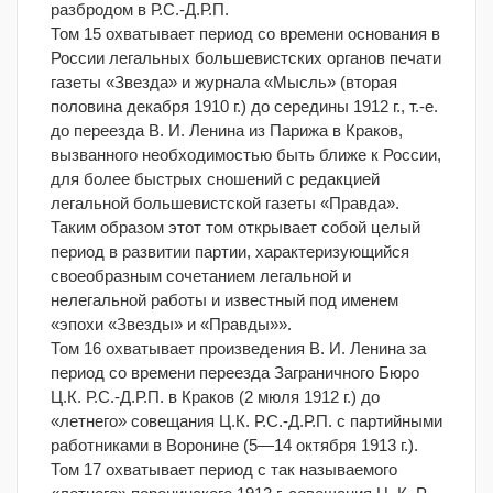
разбродом в Р.С.-Д.Р.П.
Том 15 охватывает период со времени основания в
России легальных большевистских органов печати
газеты «Звезда» и журнала «Мысль» (вторая
половина декабря 1910 г.) до середины 1912 г., т.-е.
до переезда В. И. Ленина из Парижа в Краков,
вызванного необходимостью быть ближе к России,
для более быстрых сношений с редакцией
легальной большевистской газеты «Правда».
Таким образом этот том открывает собой целый
период в развитии партии, характеризующийся
своеобразным сочетанием легальной и
нелегальной работы и известный под именем
«эпохи «Звезды» и «Правды»».
Том 16 охватывает произведения В. И. Ленина за
период со времени переезда Заграничного Бюро
Ц.К. Р.С.-Д.Р.П. в Краков (2 мюля 1912 г.) до
«летнего» совещания Ц.К. Р.С.-Д.Р.П. с партийными
работниками в Воронине (5—14 октября 1913 г.).
Том 17 охватывает период с так называемого