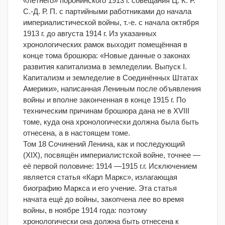
«летнего» поронинского 1913 г. совещания Ц. К. Р.
С.-Д. Р. П. с партийными работниками до начала
империалистической войны, т.-е. с начала октября
1913 г. до августа 1914 г. Из указанных
хронологических рамок выходит помещённая в
конце тома брошюра: «Новые данные о законах
развития капитализма в земледелии. Выпуск I.
Капитализм и земледелие в Соединённых Штатах
Америки», написанная Лениным после объявления
войны и вполне законченная в конце 1915 г. По
техническим причинам брошюра дана не в XVIII
томе, куда она хронологически должна была быть
отнесена, а в настоящем томе.
Том 18 Сочинений Ленина, как и последующий
(XIX), посвящён империалистской войне, точнее —
её первой половине: 1914 —1915 г.г. Исключением
является статья «Карл Маркс», излагающая
биографию Маркса и его учение. Эта статья
начата ещё до войны, закопчена лее во время
войны, в ноябре 1914 года: поэтому
хронологически она должна быть отнесена к