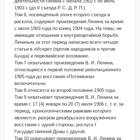
деятельности Ленина с начала 1902 г. по июль
1903 г. (до II съезда Р. С.-Д. Р. П.).
Том 6, посвящённый эпохе второго съезда и
раскола, содержит произведения Ленина за время
с июля 1903 года по конец 1904 года. На темы, не
имеющие отношения к внутрипартийной борьбе,
Лениным за этот период написано всего четыре
статьи в «Искре» (против народников и против
Бунда) и первомайское воззвание.
Том 7 охватывает произведения В. И. Ленина,
относящиеся к первой половине революционного
1905 года до восстания «Потемкина»
включительно.
Том 8 относится ко второй половине 1905 года.
Том 9 охватывает произведения В. И. Ленина за
время с 17 (4) января по 20 (7) июля 1906 г., т. е. за
период, хронологическими рамками которого
являются: разгром декабрьского вооружённого
восстания с одной стороны, роспуск I
Государственной Думы с другой.
Том 10 охватывает произведения В. И. Ленина за