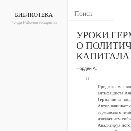
БИБЛИОТЕКА
Фонда Рабочей Академии
УРОКИ ГЕР
О ПОЛИТИ
КАПИТАЛА
Норден А.
Предлагаемая вн
антифашиста Аль
Германии за посл
Автор начинает с
германского импе
изложением событ
Анализируя исто