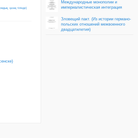
Международные монополии и
империалистическая интеграция
мдық, қазақ тілінде)
Зловещий пакт. (Из истории германо-
польских отношений межвоенного
двадцатилетия)
сенске)