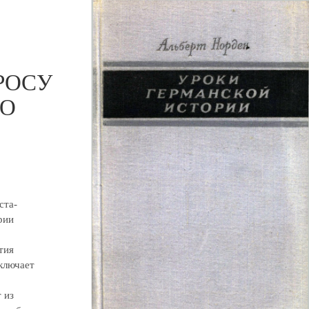
РОСУ
ГО
ста-
рии
тия
ключает
 из