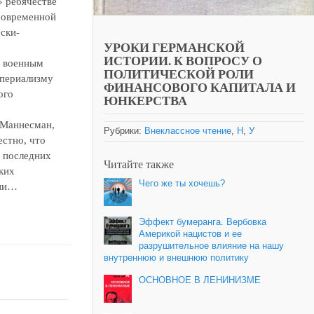
» ребячестве
современной
ски-
УРОКИ ГЕРМАНСКОЙ
ИСТОРИИ. К ВОПРОСУ О
м военным
ПОЛИТИЧЕСКОЙ РОЛИ
мпериализму
ФИНАНСОВОГО КАПИТАЛА И
ого
ЮНКЕРСТВА
 Маннесман,
Рубрики:
Внеклассное чтение
,
Н
,
У
естно, что
и последних
Читайте также
ких
Чего же ты хочешь?
нии…
Эффект бумеранга. Вербовка
Америкой нацистов и ее
разрушительное влияние на нашу
внутреннюю и внешнюю политику
ОСНОВНОЕ В ЛЕНИНИЗМЕ