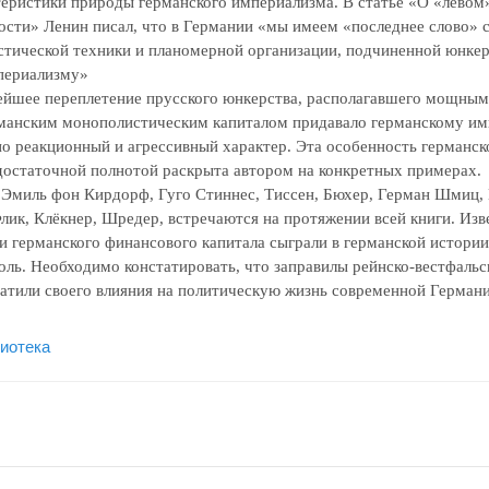
теристики природы германского империализма. В статье «О «левом
ости» Ленин писал, что в Германии «мы имеем «последнее слово» 
стической техники и планомерной организации, подчиненной юнкер
периализму»
ейшее переплетение прусского юнкерства, располагавшего мощны
рманским монополистическим капиталом придавало германскому и
но реакционный и агрессивный характер. Эта особенность германск
достаточной полнотой раскрыта автором на конкретных примерах.
к Эмиль фон Кирдорф, Гуго Стиннес, Тиссен, Бюхер, Герман Шмиц,
лик, Клёкнер, Шредер, встречаются на протяжении всей книги. Изв
и германского финансового капитала сыграли в германской истори
оль. Необходимо констатировать, что заправилы рейнско-вестфальс
ратили своего влияния на политическую жизнь современной Герма
иотека