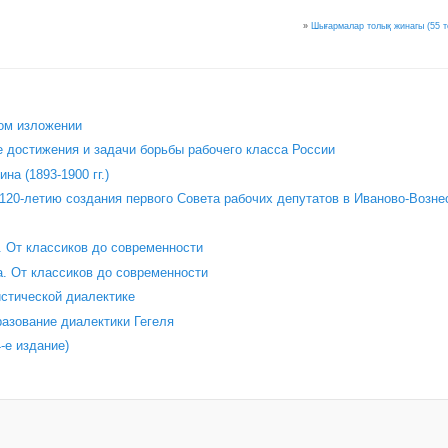
»
Шығармалар толық жинагы (55 то
«
ом изложении
 достижения и задачи борьбы рабочего класса России
на (1893-1900 гг.)
120‑летию создания первого Совета рабочих депутатов в Иваново‑Возне
 От классиков до современности
. От классиков до современности
стической диалектике
азование диалектики Гегеля
е издание)