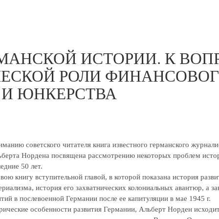
МАНСКОЙ ИСТОРИИ. К ВОП
ЧЕСКОЙ РОЛИ ФИНАНСОВО
 И ЮНКЕРСТВА
иманию советского читателя книга известного германского журнали
берта Нордена посвящена рассмотрению некоторых проблем исто
едние 50 лет.
вою книгу вступительной главой, в которой показана история разви
риализма, история его захватнических колониальных авантюр, а за
ий в послевоенной Германии после ее капитуляции в мае 1945 г.
рические особенности развития Германии, Альберт Норден исходит