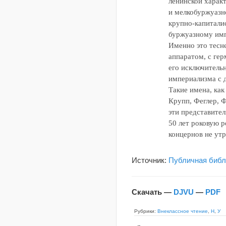
ленинской харак
и мелкобуржуазн
крупно-капитали
буржуазному им
Именно это тесн
аппаратом, с ге
его исключитель
империализма с 
Такие имена, ка
Крупп, Феглер, Ф
эти представител
50 лет роковую р
концернов не ут
Источник:
Публичная библ
Скачать —
DJVU
—
PDF
Рубрики:
Внеклассное чтение
,
Н
,
У