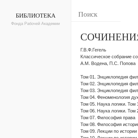
БИБЛИОТЕКА
Фонда Рабочей Академии
СОЧИНЕНИЯ 
Г.В.Ф.Гегель
Классическое собрание соч
А.М. Водена, П.С. Попова
Том 01. Энциклопедия фил
Том 02. Энциклопедия фил
Том 03. Энциклопедия фил
Том 04. Феноменология ду
Том 05. Hayкa логики. Том
Том 06. Hayкa логики. Том
Том 07. Философия пpaвa
Том 08. Философия истори
Том 09. Лекции пo истории
Том 10. Лекции пo истории