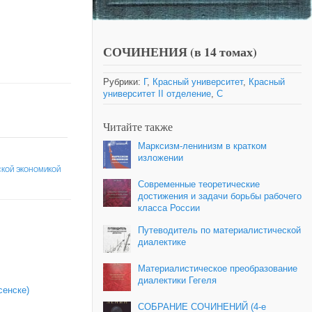
СОЧИНЕНИЯ (в 14 томах)
Рубрики:
Г
,
Красный университет
,
Красный
университет II отделение
,
С
Читайте также
Марксизм-ленинизм в кратком
изложении
СКОЙ ЭКОНОМИКОЙ
Современные теоретические
достижения и задачи борьбы рабочего
класса России
Путеводитель по материалистической
диалектике
Материалистическое преобразование
диалектики Гегеля
сенске)
СОБРАНИЕ СОЧИНЕНИЙ (4-е