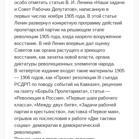
особо отметить статью В. И. Ленина «Наши задачи
и Совет Рабочих Депутатов», написанную в
первых числах ноября 1905 года. В этой статье
Ленин развернул конкретную программу действий
пролетарской партии на решающем этапе
революции 1905 года, когда назрело вооружённое
восстание. В ней Ленин впервые дал оценку
Советов как органа растущего и зреющего
восстания, как зачатка новой власти, органа
диктатуры революционных элементов народа.
В четвёртое издание входят такие материалы 1905
— 1906 годов, как «Проект резолюции III съезда
РСДРП по поводу событий на Кавказе», рецензия
на газету «Борьба Пролетариата», статьи —
«Революция в России», «Первые шаги рабочего
класса», «Между двух битв», «Задачи рабочей
партии и крестьянство», листовка «Первое мая»,
отрывок из послесловия к работе «Две тактики
социал- демократии в демократической
революции».
Полнее, чем в предыдущих изданиях,