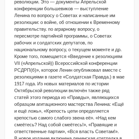
революции. Это — документы Апрельской
конференции большевиков — выступление
Ленина по вопросу о Советах и написанные им
резолюции: о войне, об отношении к Временному
правительству. по аграрному вопросу, о
пересмотре партийной программы, о Советах
рабочих и солдатских депутатов, по
национальному вопросу, о текущем моменте и др.
Кроме того, помещается «Введение к резолюциям
VII («Апрельской)) Всероссийской конференции
РСДРП(б)», которое Ленин опубликовал вместе с
резолюциями в газете «Солдатская Правда.) в мае
1917 года. Из новых материалов по истории
Октябрьской революции включён также ряд
статей этого периода из «Правды», являющихся
образцом агитационного мастерства Ленина: «Ещё
и ещё ложь», «Крепость цепи определяется
крепостью самого слабого звена её». «Над кем
смеётесь? Над собой смеётесь!», «Правящие и
ответственные партии», «Вся власть Советам!».
В новое издание включена ленинская «тетрадка в