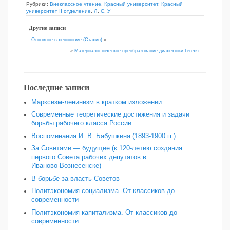
Рубрики:
Внеклассное чтение
,
Красный университет
,
Красный
университет II отделение
,
Л
,
С
,
У
Другие записи
Основное в ленинизме (Сталин)
«
»
Материалистическое преобразование диалектики Гегеля
Последние записи
Марксизм-ленинизм в кратком изложении
Современные теоретические достижения и задачи
борьбы рабочего класса России
Воспоминания И. В. Бабушкина (1893-1900 гг.)
За Советами — будущее (к 120‑летию создания
первого Совета рабочих депутатов в
Иваново‑Вознесенске)
В борьбе за власть Советов
Политэкономия социализма. От классиков до
современности
Политэкономия капитализма. От классиков до
современности