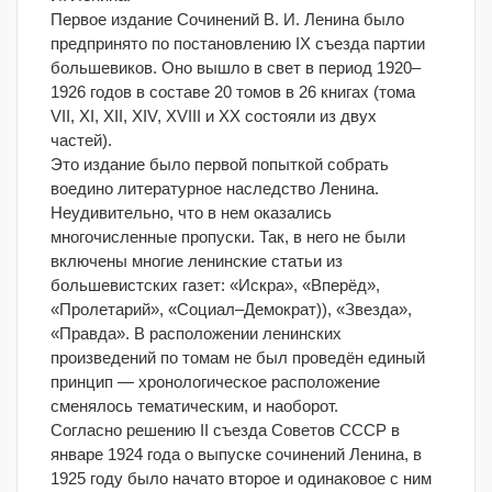
Первое издание Сочинений В. И. Ленина было
предпринято по постановлению IX съезда партии
большевиков. Оно вышло в свет в период 1920–
1926 годов в составе 20 томов в 26 книгах (тома
VII, XI, XII, XIV, XVIII и XX состояли из двух
частей).
Это издание было первой попыткой собрать
воедино литературное наследство Ленина.
Неудивительно, что в нем оказались
многочисленные пропуски. Так, в него не были
включены многие ленинские статьи из
большевистских газет: «Искра», «Вперёд»,
«Пролетарий», «Социал–Демократ)), «Звезда»,
«Правда». В расположении ленинских
произведений по томам не был проведён единый
принцип — хронологическое расположение
сменялось тематическим, и наоборот.
Согласно решению II съезда Советов СССР в
январе 1924 года о выпуске сочинений Ленина, в
1925 году было начато второе и одинаковое с ним