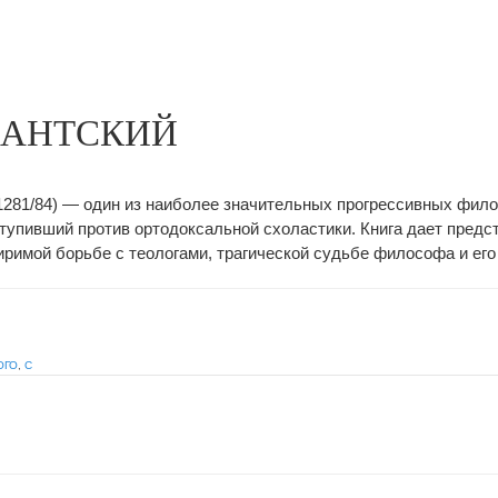
БАНТСКИЙ
1281/84) — один из наиболее значительных прогрессивных фил
тупивший против ортодоксальной схоластики. Книга дает предс
иримой борьбе с теологами, трагической судьбе философа и его
ОГО
,
С