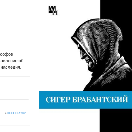
ософов
тавление об
 наследия.
»
ШОПЕНГАУЭР