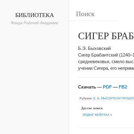
БИБЛИОТЕКА
Фонда Рабочей Академии
СИГЕР БРА
Б.Э. Быховский
Сигер Брабантский (1240–
средневековья, смело выс
учении Сигера, его неприм
Скачать —
PDF
—
FB2
Рубрики:
Б
,
Б
,
МЫСЛИТЕЛИ ПРОШЛ
Другие записи
ЛЮДВИГ ФЕЙЕРБАХ
«