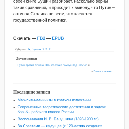
своей книге Бушин разбирает, насколько верны
такие сравнения, и приходит к выводу, что Путин –
антипод Сталина во всем, что касается
государственной политики.
Скачать —
FB2
—
EPUB
Рубрики:
Б
,
Бушин В.С.
,
П
Другие записи
Путин против Ленина. Кто «заложил бомбу» под Россию
«
»
Пятая колонна
Последние записи
Марксизм-ленинизм в кратком изложении
Современные теоретические достижения и задачи
борьбы рабочего класса России
Воспоминания И. В. Бабушкина (1893-1900 гг.)
За Советами — будущее (к 120‑летию создания