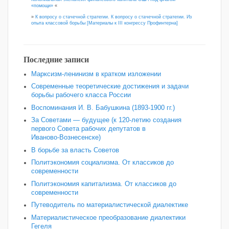
«помощи»
«
»
К вопросу о стачечной стратегии. К вопросу о стачечной стратегии. Из
опыта классовой борьбы [Материалы к III конгрессу Профинтерна]
Последние записи
Марксизм-ленинизм в кратком изложении
Современные теоретические достижения и задачи
борьбы рабочего класса России
Воспоминания И. В. Бабушкина (1893-1900 гг.)
За Советами — будущее (к 120‑летию создания
первого Совета рабочих депутатов в
Иваново‑Вознесенске)
В борьбе за власть Советов
Политэкономия социализма. От классиков до
современности
Политэкономия капитализма. От классиков до
современности
Путеводитель по материалистической диалектике
Материалистическое преобразование диалектики
Гегеля