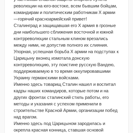
революции на юго-востоке, всем бывшим бойцам,
командирам и политическим работникам X армии
—горячий красноармейский привет!
Сталинград и защищавшая его X армия в грозные
дни наибольшего сближения восточной и южной
контрреволюции стальным клином врезались
между ними, не допустив полного их слияния.
Упорная, успешная борьба X армии на подступах к
Царицыну вконец измотала донскую
контрреволюцию, эту поистине русскую Вандею,
поддерживаемую в то время оккупировавшими
Украину германскими войсками.
Именно здесь товарищ Сталин нашел и воспитал
кадры наших командиров, которые потом и на
других фронтах сталинский стиль работы, его
методы и указания с успехом применили в
строительстве Красной Армии, организации побед
над врагом.
Именно здесь под Царицыном зародилась и
окрепла красная конница, ставшая основой