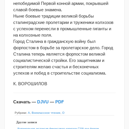
непобедимой Первой конной армии, покрывшей
славой боевые знамена.
Ныне боевые традиции великой борьбы
сталинградские пролетарии и труженики колхозов
с успехом перенесли в промышленные гиганты и
на колхозные поля.
Город Сталина в гражданскую войну был
форпостом в борьбе за пролетарское дело. Город
Сталина теперь является форпостом великой
социалистической стройки. Его защитникам и
строителям желаю счастья и бесконечных
успехов и побед в строительстве социализма.
К. ВОРОШИЛОВ
Скачать —
DJVU
—
PDF
Рубрики:
А
,
Внеклассное чтение
,
О
Другие записи
Колониальная экспансия финансового капитала США под флагом