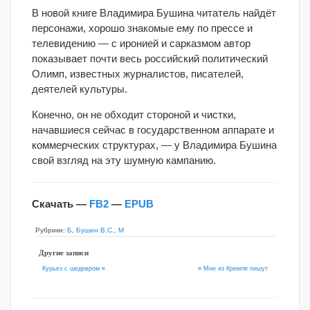
В новой книге Владимира Бушина читатель найдёт
персонажи, хорошо знакомые ему по прессе и
телевидению — с иронией и сарказмом автор
показывает почти весь российский политический
Олимп, известных журналистов, писателей,
деятелей культуры.
Конечно, он не обходит стороной и чистки,
начавшиеся сейчас в государственном аппарате и
коммерческих структурах, — у Владимира Бушина
свой взгляд на эту шумную кампанию.
Скачать —
FB2
—
EPUB
Рубрики:
Б
,
Бушин В.С.
,
М
Другие записи
»
Мне из Кремля пишут
Курьез с шедевром
«