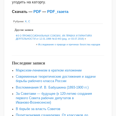
угодить на каторгу.
Скачать —
PDF
—
PDF_газета
Рубрики:
К
,
С
Другие записи
ФЗ О ПРОФЕССИОНАЛЬНЫХ СОЮЗАХ, ИХ ПРАВАХ И ГАРАНТИЯХ
ДЕЯТЕЛЬНОСТИ от 12.01.1996 №10-ФЗ (ред. от 03.07.2016)
«
»
Исследование о природе и причинах богатства народов
Последние записи
Марксизм-ленинизм в кратком изложении
Современные теоретические достижения и задачи
борьбы рабочего класса России
Воспоминания И. В. Бабушкина (1893-1900 гг.)
За Советами — будущее (к 120‑летию создания
первого Совета рабочих депутатов в
Иваново‑Вознесенске)
В борьбе за власть Советов
Политэкономия социализма. От классиков до