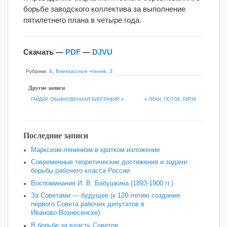
борьбе заводского коллектива за выполнение
пятилетнего плана в четыре года.
Скачать —
PDF
—
DJVU
Рубрики:
Б
,
Внеклассное чтение
,
З
Другие записи
»
ПЛАН, ПОТОК, РИТМ
ГАЙДАР. ОБЫКНОВЕННАЯ БИОГРАФИЯ
«
Последние записи
Марксизм-ленинизм в кратком изложении
Современные теоретические достижения и задачи
борьбы рабочего класса России
Воспоминания И. В. Бабушкина (1893-1900 гг.)
За Советами — будущее (к 120‑летию создания
первого Совета рабочих депутатов в
Иваново‑Вознесенске)
В борьбе за власть Советов