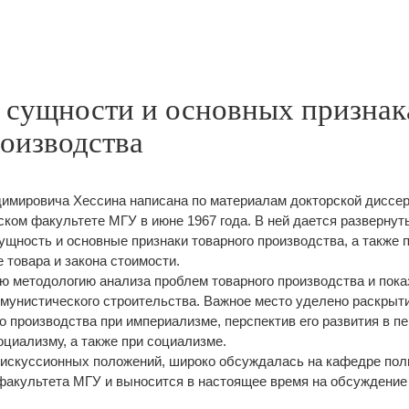
о сущности и основных признак
роизводства
имировича Хессина написана по материалам докторской диссер
ком факультете МГУ в июне 1967 года. В ней дается развернут
сущность и основные признаки товарного производства, а также 
 товара и закона стоимости.
ю методологию анализа проблем товарного производства и пока
ммунистического строительства. Важное место уделено раскрыт
о производства при империализме, перспектив его развития в п
оциализму, а также при социализме.
дискуссионных положений, широко обсуждалась на кафедре пол
факультета МГУ и выносится в настоящее время на обсуждение