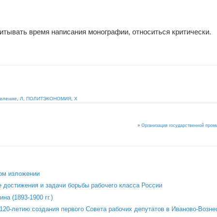
итывать время написания монографии, относиться критически.
деление
,
Л
,
ПОЛИТЭКОНОМИЯ
,
Х
»
Организация государственной про
ом изложении
 достижения и задачи борьбы рабочего класса России
на (1893-1900 гг.)
120‑летию создания первого Совета рабочих депутатов в Иваново‑Возне