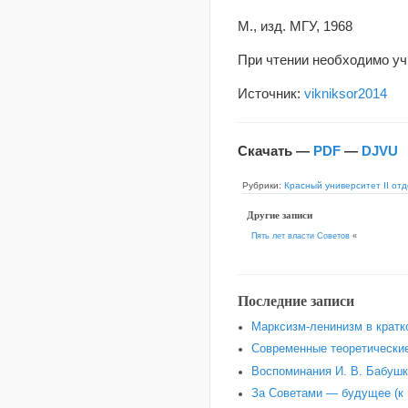
М., изд. МГУ, 1968
При чтении необходимо уч
Источник:
vikniksor2014
Скачать —
PDF
—
DJVU
Рубрики:
Красный университет II от
Другие записи
Пять лет власти Советов
«
Последние записи
Марксизм-ленинизм в кратк
Современные теоретические
Воспоминания И. В. Бабушки
За Советами — будущее (к 