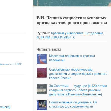
В.И. Ленин о сущности и основных
признаках товарного производства
Рубрики:
Красный университет II отделение
,
Л
,
ПОЛИТЭКОНОМИЯ
,
Х
Читайте также
Марксизм-ленинизм в кратком
изложении
мышленности в СССР
Современные теоретические
достижения и задачи борьбы рабочего
класса России
За Советами — будущее (к 120‑летию
создания первого Совета рабочих
депутатов в Иваново‑Вознесенске)
Политэкономия социализма. От
классиков до современности
сенске)