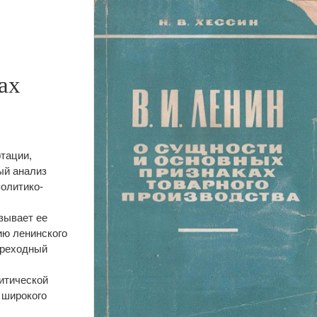
ах
тации,
ый анализ
политико-
зывает ее
ию ленинского
ереходный
итической
 широкого