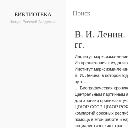
БИБЛИОТЕКА
Фонда Рабочей Академии
В. И. Ленин.
гг.
Институт марксизма-ленин
Из предисловия к изданию
Институт марксизма-ленин
В. И. Ленина, в которой го
путь…
… Биографическая хроника
Центральным партийным а
для хроники принимают уч
ЦГАОР СССР, ЦГАОР РСФСР
компартий союзных респуб
помощь в этой работе и н
социалистических стран.