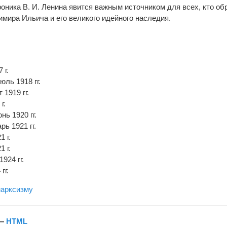
оника В. И. Ленина явится важным источником для всех, кто об
мира Ильича и его великого идейного наследия.
 г.
ль 1918 гг.
1919 гг.
г.
ь 1920 гг.
ь 1921 гг.
 г.
 г.
924 гг.
гг.
марксизму
—
HTML