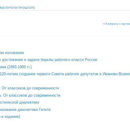
МЫСЛИТЕЛИ ПРОШЛОГО
»
К вопросу о научн
ом изложении
 достижения и задачи борьбы рабочего класса России
на (1893-1900 гг.)
120‑летию создания первого Совета рабочих депутатов в Иваново‑Возне
 От классиков до современности
. От классиков до современности
стической диалектике
азование диалектики Гегеля
е издание)