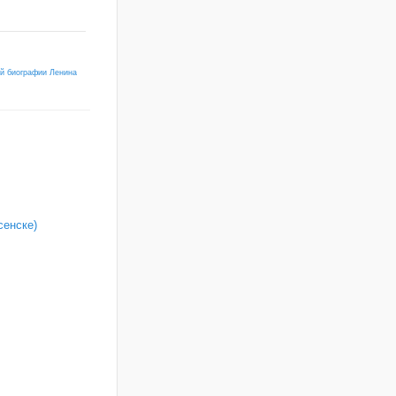
ой биографии Ленина
сенске)