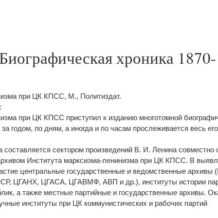
 Биографическая хроника 1870
изма при ЦК КПСС, М., Политиздат.
:
изма при ЦК КПСС приступил к изданию многотомной биографи
д за годом, по дням, а иногда и по часам прослеживается весь е
 составляется сектором произведений В. И. Ленина совместно 
рхивом Института марксизма-ленинизма при ЦК КПСС. В выявл
астие центральные государственные и ведомственные архивы (
, ЦГАНХ, ЦГАСА, ЦГАВМФ, АВП и др.), институты истории пар
лик, а также местные партийные и государственные архивы. О
аучные институты при ЦК коммунистических и рабочих партий