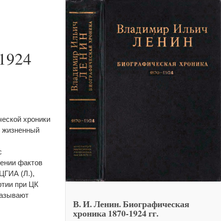
-1924
ческой хроники
го жизненный
с
ении фактов
ЦГИА (Л.),
тии при ЦК
казывают
В. И. Ленин. Биографическая
хроника 1870-1924 гг.