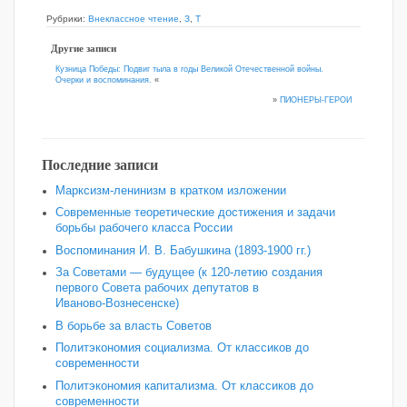
Рубрики:
Внеклассное чтение
,
З
,
Т
Другие записи
Кузница Победы: Подвиг тыла в годы Великой Отечественной войны.
Очерки и воспоминания.
«
»
ПИОНЕРЫ-ГЕРОИ
Последние записи
Марксизм-ленинизм в кратком изложении
Современные теоретические достижения и задачи
борьбы рабочего класса России
Воспоминания И. В. Бабушкина (1893-1900 гг.)
За Советами — будущее (к 120‑летию создания
первого Совета рабочих депутатов в
Иваново‑Вознесенске)
В борьбе за власть Советов
Политэкономия социализма. От классиков до
современности
Политэкономия капитализма. От классиков до
современности