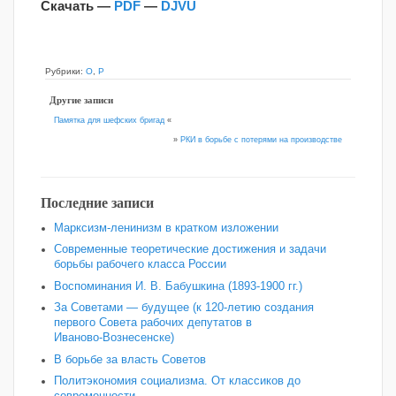
Скачать —
PDF
—
DJVU
Рубрики:
О
,
Р
Другие записи
Памятка для шефских бригад
«
»
РКИ в борьбе с потерями на производстве
Последние записи
Марксизм-ленинизм в кратком изложении
Современные теоретические достижения и задачи
борьбы рабочего класса России
Воспоминания И. В. Бабушкина (1893-1900 гг.)
За Советами — будущее (к 120‑летию создания
первого Совета рабочих депутатов в
Иваново‑Вознесенске)
В борьбе за власть Советов
Политэкономия социализма. От классиков до