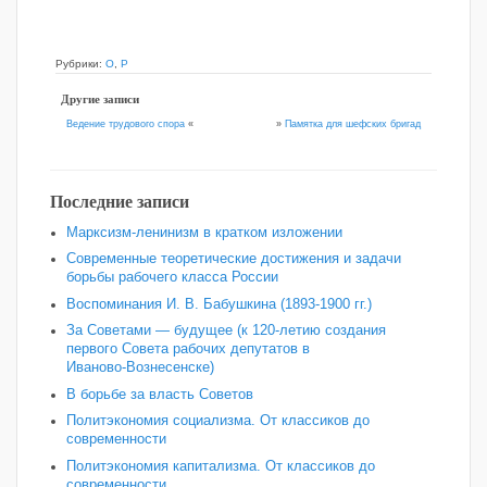
Рубрики:
О
,
Р
Другие записи
»
Памятка для шефских бригад
Ведение трудового спора
«
Последние записи
Марксизм-ленинизм в кратком изложении
Современные теоретические достижения и задачи
борьбы рабочего класса России
Воспоминания И. В. Бабушкина (1893-1900 гг.)
За Советами — будущее (к 120‑летию создания
первого Совета рабочих депутатов в
Иваново‑Вознесенске)
В борьбе за власть Советов
Политэкономия социализма. От классиков до
современности
Политэкономия капитализма. От классиков до
современности