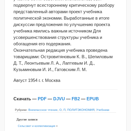
подвергнут всестороннему критическому разбору
представленный авторами проект учебника
политической экономии. Выработанные в итоге
дискуссии предложения по улучшению проекта
учебника явились важным источником Для
усовершенствования структуры учебника и
обогащения его подержания.
Окончательная редакция учебника проведена
товарищами: Островитяновым К. В., Шепиловым
Д. Т., Леонтьевым Л. А., Лаптевым И. Д.,
Кузьминовым И. И., Гатовским Л. М.
Август 1954 г. г. Москва
Скачать —
PDF
—
DJVU
—
FB2
—
EPUB
Рубрики:
Внеклассное чтение
,
О
,
П
,
ПОЛИТЭКОНОМИЯ
,
Учебники
Другие записи
Сельсовет и коллективизация
«