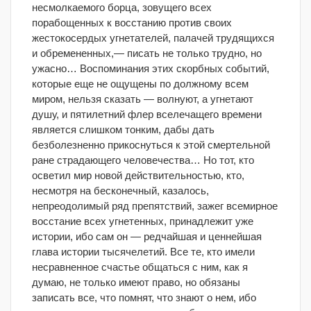
несмолкаемого борца, зовущего всех
порабощенных к восстанию против своих
жестокосердых угнетателей, палачей трудящихся
и обремененных,— писать не только трудно, но
ужасно…
Воспоминания этих скорбных событий,
которые еще не ощущены по должному всем
миром, нельзя сказать — волнуют, а угнетают
душу, и пятилетний флер вселечащего времени
является слишком тонким, дабы дать
безболезненно прикоснуться к этой смертельной
ране страдающего человечества… Но тот, кто
осветил мир новой действительностью, кто,
несмотря на бесконечный, казалось,
непреодолимый ряд препятствий, зажег всемирное
восстание всех угнетенных, принадлежит уже
истории, ибо сам он — редчайшая и ценнейшая
глава истории тысячелетий. Все те, кто имели
несравненное счастье общаться с ним, как я
думаю, не только имеют право, но обязаны
записать все, что помнят, что знают о нем, ибо