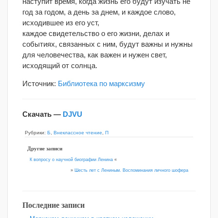
наступит время, когда жизнь его будут изучать не
год за годом, а день за днем, и каждое слово,
исходившее из его уст,
каждое свидетельство о его жизни, делах и
событиях, связанных с ним, будут важны и нужны
для человечества, как важен и нужен свет,
исходящий от солнца.
Источник:
Библиотека по марксизму
Скачать —
DJVU
Рубрики:
Б
,
Внеклассное чтение
,
П
Другие записи
К вопросу о научной биографии Ленина
«
»
Шесть лет с Лениным. Воспоминания личного шофера
Последние записи