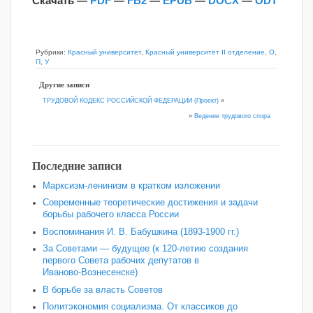
Скачать —
PDF
—
FB2
—
EPUB
—
DOCX
—
ODT
Рубрики:
Красный университет
,
Красный университет II отделение
,
О
,
П
,
У
Другие записи
ТРУДОВОЙ КОДЕКС РОССИЙСКОЙ ФЕДЕРАЦИИ (Проект)
«
»
Ведение трудового спора
Последние записи
Марксизм-ленинизм в кратком изложении
Современные теоретические достижения и задачи
борьбы рабочего класса России
Воспоминания И. В. Бабушкина (1893-1900 гг.)
За Советами — будущее (к 120‑летию создания
первого Совета рабочих депутатов в
Иваново‑Вознесенске)
В борьбе за власть Советов
Политэкономия социализма. От классиков до