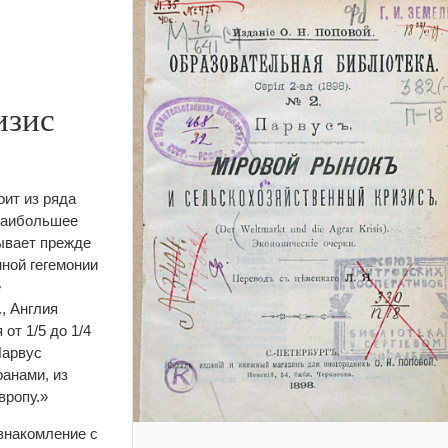
изис
оит из ряда
 наибольшее
сывает прежде
нной гегемонии
е
, Англия
от 1/5 до 1/4
Парвус
анами, из
вропу.»
знакомление с