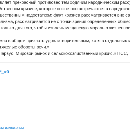
авляет прекрасный противовес тем ходячим народническим рас
ственном кризисе, которые постоянно встречаются в народниче
щественным недостатком: факт кризиса рассматривается вне с
ализма, рассматривается не с точки зрения определенных обще
 только для того, чтобы извлечь мещанскую мораль о жизненнос
жно в общем признать удовлетворительным, хотя в отдельных 
тяжелые обороты речи.»
арвус. Мировой рынок и сельскохозяйственный кризис.» ПСС, 
F_чб
ом изложении