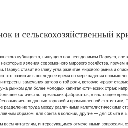
ок и сельскохозяйственный кр
манского публициста, пишущего под псевдонимом Парвуса, сост
 некоторые явления современного мирового хозяйства, причем
и. Парвус ставит во главу угла развитие мирового рынка и опи
дит это развитие в последнее время по мере падения промышле
 интересны замечания автора о той роли, которую играют стары
жа рынком для более молодых капиталистических стран: напр.
большее количество германских фабрикатов, в настоящее время 
Основываясь на данных торговой и промышленной статистики, 
е разделение труда между различными капиталистическими стр
главным образом, для сбыта в колонии, другие — для сбыта в Е
м всем читателям, интересующимся отмеченными вопросами, о