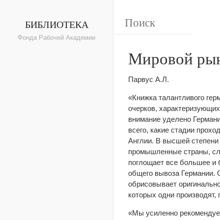
БИБЛИОТЕКА
Фонда Рабочей Академии
Мировой рын
Парвус А.Л.
«Книжка талантливого гер
очерков, характеризующих
внимание уделено Германи
всего, какие стадии прохо
Англии. В высшей степени
промышленные страны, слу
поглощает все большее и 
общего вывоза Германии. 
обрисовывает оригинально
которых одни производят, 
«Мы усиленно рекомендуе