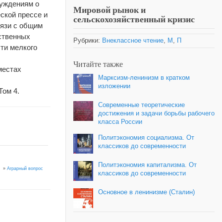
суждениям о
Мировой рынок и
ской прессе и
сельскохозяйственный кризис
вязи с общим
ственных
Рубрики:
Внеклассное чтение
,
М
,
П
ти мелкого
Читайте также
местах
Марксизм-ленинизм в кратком
изложении
Том 4.
Современные теоретические
достижения и задачи борьбы рабочего
класса России
Политэкономия социализма. От
классиков до современности
Политэкономия капитализма. От
»
Аграрный вопрос
классиков до современности
Основное в ленинизме (Сталин)