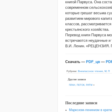
книгой Парвуса. Она сост
современном сельскохозяй
которые грешат весьма су
развитием мирового капит
классов, рассматривается
крестьянского хозяйства.
Перевод книги Парвуса мо
встречаются неудачные и 
В.И. Ленин. «РЕЦЕНЗИЯ. П
Скачать —
PDF_цв
—
PD
Рубрики:
Внеклассное чтение
,
М
,
П
Другие записи
ПЛАН, ПОТОК, РИТМ
«
Последние записи
Марксизм-ленинизм в кратк