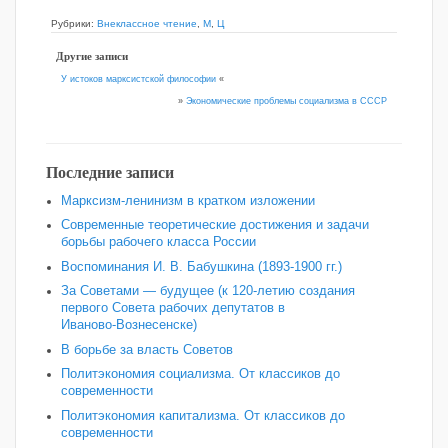
Рубрики:
Внеклассное чтение
,
М
,
Ц
Другие записи
У истоков марксистской философии
«
»
Экономические проблемы социализма в СССР
Последние записи
Марксизм-ленинизм в кратком изложении
Современные теоретические достижения и задачи
борьбы рабочего класса России
Воспоминания И. В. Бабушкина (1893-1900 гг.)
За Советами — будущее (к 120‑летию создания
первого Совета рабочих депутатов в
Иваново‑Вознесенске)
В борьбе за власть Советов
Политэкономия социализма. От классиков до
современности
Политэкономия капитализма. От классиков до
современности