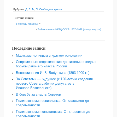
Рубрики:
Д
,
Е
,
М
,
П
,
Свободное время
Другие записи
В помощь товарищу
«
»
Тайны архивов НКВД СССР. 1937–1938 (взгляд изнутри)
Последние записи
Марксизм-ленинизм в кратком изложении
Современные теоретические достижения и задачи
борьбы рабочего класса России
Воспоминания И. В. Бабушкина (1893-1900 гг.)
За Советами — будущее (к 120‑летию создания
первого Совета рабочих депутатов в
Иваново‑Вознесенске)
В борьбе за власть Советов
Политэкономия социализма. От классиков до
современности
Политэкономия капитализма. От классиков до
современности