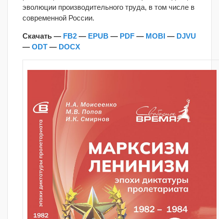
эволюции производительного труда, в том числе в
современной России.
Скачать —
FB2
—
EPUB
—
PDF
—
MOBI
—
DJVU
—
ODT
—
DOCX