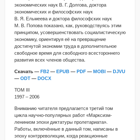
экономических наук В. Г. Долгова, доктора
экономических и философских наук
В. Я. Ельмеева и доктора философских наук
М. В. Попова показано, как, руководствуясь этим
принципом, усовершенствовать социалистическую
экономику, ориентируя её на превращение
достигнутой экономии труда в дополнительное
свободное время для свободного всестороннего
развития всех членов общества.
Скачать —
FB2
—
EPUB
—
PDF
—
MOBI
—
DJVU
—
ODT
—
DOCX
ТОМ III
1997 – 2006
Вниманию читателя предлагается третий том
цикла научно-популярных работ «Марксизм-
ленинизм эпохи диктатуры пролетариата».
Работы, включённые в данный том, написаны в
эпоху контрреволюции, когда реакционные