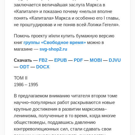
заключается величайшая заслуга Маркса в
«Капитале» и показано почему «нельзя вполне
понять «Капитала» Маркса и особенно его I главы,
не проштудировав и не поняв всей Логики Гегеля».
Помочь проекту и/или купить бумажную версию
книг
группы «Свободное время»
можно в
магазине —
svg-shop2.ru
Скачать —
FB2
—
EPUB
—
PDF
—
MOBI
—
DJVU
—
ODT
—
DOCX
ТОМ II
1986 – 1995
В предлагаемом вниманию читателя втором томе
научно–популярных работ раскрываются новые
крупные достижения в развитии марксизма–
ленинизма, полученные в то время, когда многие
обществоведы, поддавшись давлению
контрреволюционных сил, стали сдавать свои