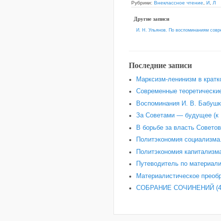
Рубрики:
Внеклассное чтение
,
И
,
Л
Другие записи
И. Н. Ульянов. По воспоминаниям совр
Последние записи
Марксизм-ленинизм в кратк
Современные теоретические
Воспоминания И. В. Бабушки
За Советами — будущее (к 
В борьбе за власть Советов
Политэкономия социализма.
Политэкономия капитализма
Путеводитель по материали
Материалистическое преобр
СОБРАНИЕ СОЧИНЕНИЙ (4-