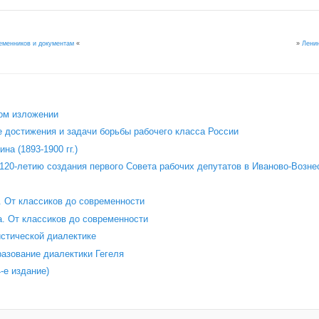
»
Лени
еменников и документам
«
ом изложении
 достижения и задачи борьбы рабочего класса России
на (1893-1900 гг.)
120‑летию создания первого Совета рабочих депутатов в Иваново‑Возне
 От классиков до современности
. От классиков до современности
стической диалектике
азование диалектики Гегеля
е издание)