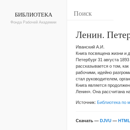
БИБЛИОТЕКА
Фонда Рабочей Академии
Ленин. Пете
Иванский А.И.
Книга посвящена жизни и д
Петербург 31 августа 1893
рассказывается о том, ка
рабочими, идейно разгром
стал руководителем, орга
Книга является продолжен
Ленин». Она рассчитана на
Источник:
Библиотека по 
Скачать —
DJVU
—
HTM