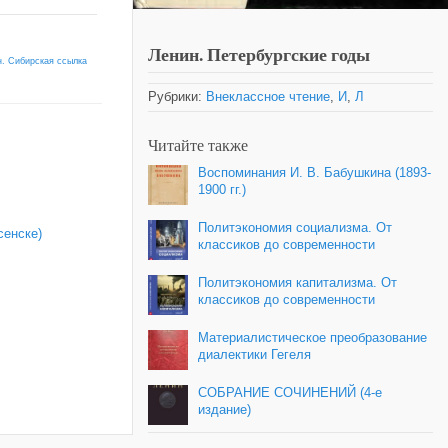
Ленин. Петербургские годы
н. Сибирская ссылка
Рубрики:
Внеклассное чтение
,
И
,
Л
Читайте также
Воспоминания И. В. Бабушкина (1893-
1900 гг.)
Политэкономия социализма. От
сенске)
классиков до современности
Политэкономия капитализма. От
классиков до современности
Материалистическое преобразование
диалектики Гегеля
СОБРАНИЕ СОЧИНЕНИЙ (4-е
издание)