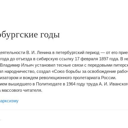
рбургские годы
еятельности В. И. Ленина в петербургский период — от его прие
 года до отъезда в сибирскую ссылку 17 февраля 1897 года.
В н
к Владимир Ильич установил тесные связи с передовыми питерс
ил народничество, создал «Союз борьбы за освобождение рабоч
низатором и вождем революционного пролетариата России.
ием вышедшего в Политиздате в 1964 году труда А. И. Иванско
 массового читателя.
марксизму
L