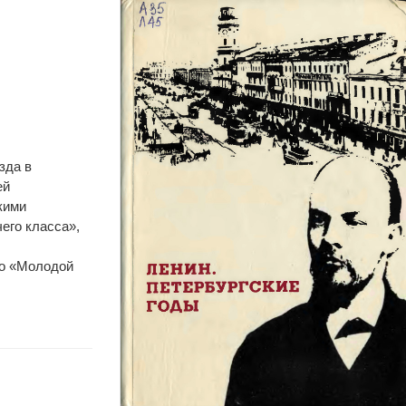
зда в
ей
кими
его класса»,
го «Молодой