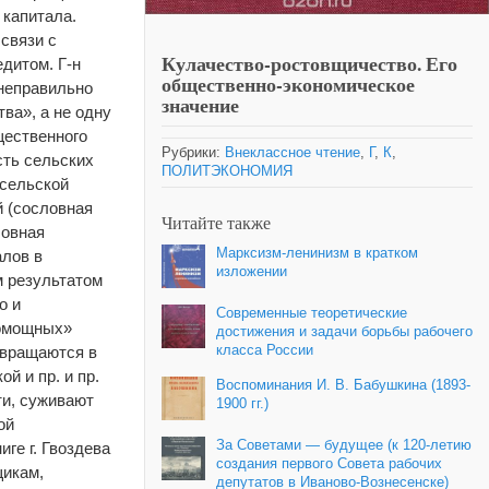
 капитала.
связи с
Кулачество-ростовщичество. Его
дитом. Г-н
общественно-экономическое
 неправильно
значение
ва», а не одну
щественного
Рубрики:
Внеклассное чтение
,
Г
,
К
,
сть сельских
ПОЛИТЭКОНОМИЯ
 сельской
й (сословная
Читайте также
ловная
Марксизм-ленинизм в кратком
алов в
изложении
м результатом
о и
Современные теоретические
ломощных»
достижения и задачи борьбы рабочего
евращаются в
класса России
й и пр. и пр.
Воспоминания И. В. Бабушкина (1893-
ти, суживают
1900 гг.)
ой
За Советами — будущее (к 120‑летию
ге г. Гвоздева
создания первого Совета рабочих
щикам,
депутатов в Иваново‑Вознесенске)