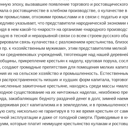
нную эпоху, вызвавшее появление торгового и ростовщического
ала о ростовщичестве в хлебном производстве, о кулачестве в 
и промыслами, отхожими промыслами и в связи с податью и кре
едливо указывает, что представители народнической экономии
идя в нем какой-то «нарост» на организме «народного производст
ящую в тесной и неразрывной связи со всем строем русского об
орировали связь кулачества с разложением крестьянства, близо
 пр. к «хозяйственным мужикам», этим представителям мелкой
тки средневековых учреждений, тяготеющие над нашей деревне
общины, прикрепление крестьян к наделу, круговая порука, сос
, создают громадные препятствия для помещения мелких капит
ния их на сельское хозяйство и промышленность. Естественны
я распространенность низших и худших форм капитала, торговог
очисленные зажиточные крестьяне, находясь среди массы «ма
лодное существование на их ничтожных наделах, неизбежно пр
да, закабаляющих бедноту раздачей денег в долг, зимней наемко
держивая рост капитализма и в земледелии, и в промышленнос
ю силу, нисколько не гарантируя в то же время крестьян от сам
чной эксплуатации и даже от голодной смерти. Приводимые в кни
умм, которые платит неимущее крестьянство кулакам и ростов