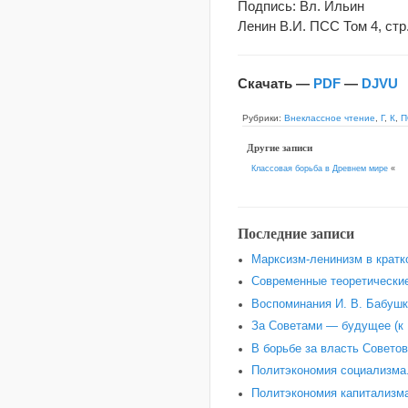
Подпись: Вл. Ильин
Ленин В.И. ПСС Том 4, стр.
Скачать —
PDF
—
DJVU
Рубрики:
Внеклассное чтение
,
Г
,
К
,
П
Другие записи
Классовая борьба в Древнем мире
«
Последние записи
Марксизм-ленинизм в кратк
Современные теоретические
Воспоминания И. В. Бабушки
За Советами — будущее (к 
В борьбе за власть Советов
Политэкономия социализма.
Политэкономия капитализма