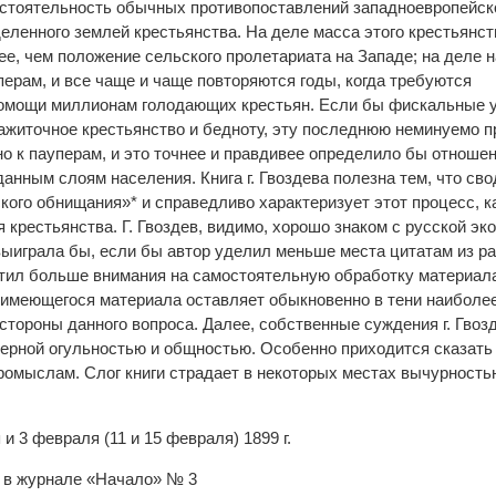
остоятельность обычных противопоставлений западноевропейс
еленного землей крестьянства. На деле масса этого крестьянс
ее, чем положение сельского пролетариата на Западе; на деле
перам, и все чаще и чаще повторяются годы, когда требуются
омощи миллионам голодающих крестьян. Если бы фискальные 
ажиточное крестьянство и бедноту, эту последнюю неминуемо 
о к пауперам, и это точнее и правдивее определило бы отноше
анным слоям населения. Книга г. Гвоздева полезна тем, что св
кого обнищания»* и справедливо характеризует этот процесс, к
крестьянства. Г. Гвоздев, видимо, хорошо знаком с русской эк
 выиграла бы, если бы автор уделил меньше места цитатам из р
тил больше внимания на самостоятельную обработку материал
имеющегося материала оставляет обыкновенно в тени наиболе
стороны данного вопроса. Далее, собственные суждения г. Гвоз
ерной огульностью и общностью. Особенно приходится сказать э
омыслам. Слог книги страдает в некоторых местах вычурность
и 3 февраля (11 и 15 февраля) 1899 г.
. в журнале «Начало» № 3