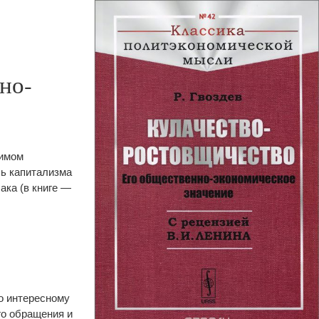
но-
нимом
ль капитализма
ака (в книге —
по интересному
го обращения и