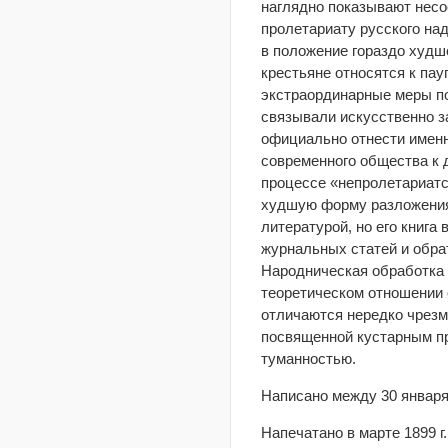
наглядно показывают нес
пролетариату русского над
в положение гораздо худш
крестьяне относятся к пау
экстраординарные меры п
связывали искусственно з
официально отнести именн
современного общества к д
процессе «непролетариатс
худшую форму разложения 
литературой, но его книга
журнальных статей и обра
Народническая обработка 
теоретическом отношении 
отличаются нередко чрезм
посвященной кустарным пр
туманностью.
Написано между 30 января 
Напечатано в марте 1899 г