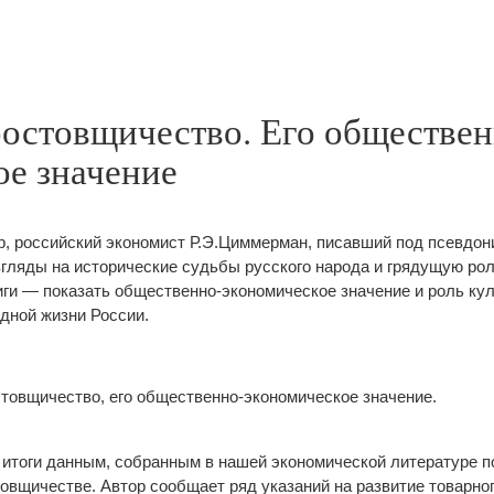
ростовщичество. Его обществен
ое значение
ор, российский экономист Р.Э.Циммерман, писавший под псевдо
взгляды на исторические судьбы русского народа и грядущую ро
иги — показать общественно-экономическое значение и роль кул
одной жизни России.
стовщичество, его общественно-экономическое значение.
т итоги данным, собранным в нашей экономической литературе 
товщичестве. Автор сообщает ряд указаний на развитие товарно