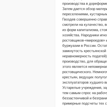
производства в дореформе
Затем дается обзор матери
переселениями, кустарным
Гвоздев совершенно справ
смотрели на кулачество, в
из форм капитализма, сто
хозяйства. Народники игн
ростовщиков-«мироедов» и
буржуазии в России. Оста
замкнутость крестьянской 
неравномерность податей)
производство, для обраще
этого является непомерна
ростовщического. Немног
крестьян, ведущих полуго
эксплуататоров худшего ви
Устарелые учреждения, за
тем самым спрос на рабочу
беззастенчивой и безграни
примерные подсчеты тех с