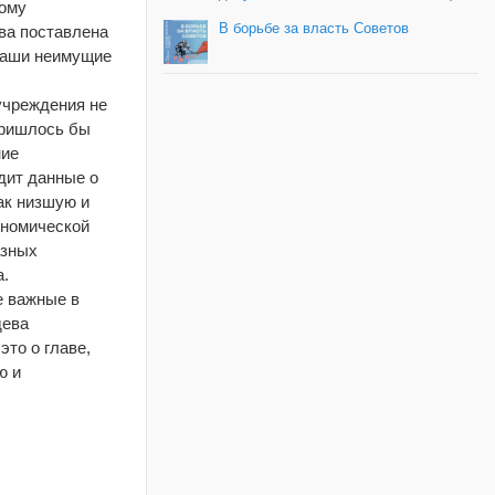
кому
В борьбе за власть Советов
тва поставлена
 наши неимущие
учреждения не
пришлось бы
ние
одит данные о
ак низшую и
ономической
азных
а.
е важные в
дева
то о главе,
ю и