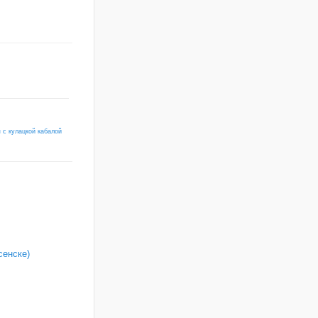
 с кулацкой кабалой
сенске)