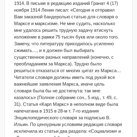
1914. В письме в редакцию изданий Гранат 4 (17)
ноября 1914 Ленин писал: «Сегодня я отправил
Вам заказной бандеролью статью для словаря о
Марксе и марксизме. Не мне судить, насколько
мне удалось решить трудную задачу втиснуть
изложение в рамки 75 тысяч букв или около того.
Замечу, что литературу приходилось усиленно
сжимать…, и я должен был выбирать
существенное разных направлений (конечно, с
преобладанием за Маркса). Трудно было
решиться отказаться от многих цитат из Маркса…
Читатели словаря должны иметь под рукой все
важнейшие заявления Маркса, иначе цель
словаря была бы не достигнута: так мне
казалось» (Полное собрание соч., 5 изд., т. 49, с.
31). Статья «Карл Маркс» в неполном виде была
напечатана в 1915 в 28-м т. 7-го издания
Энциклопедического словаря за подписью В.
Ильин. По цензурным условиям редакция словаря
исключила из статьи два раздела: «Социализм» и