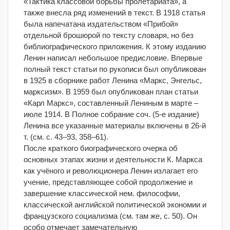
«Тактика классовой борьбы пролетариата», а
также внесла ряд изменений в текст. В 1918 статья
была напечатана издательством «Прибой»
отдельной брошюрой по тексту словаря, но без
библиографического приложения. К этому изданию
Ленин написал небольшое предисловие. Впервые
полный текст статьи по рукописи был опубликован
в 1925 в сборнике работ Ленина «Маркс, Энгельс,
марксизм». В 1959 был опубликован план статьи
«Карл Маркс», составленный Лениным в марте ‒
июле 1914. В Полное собрание соч. (5-е издание)
Ленина все указанные материалы включены в 26-й
т. (см. с. 43‒93, 358‒61).
После краткого биографического очерка об
основных этапах жизни и деятельности К. Маркса
как учёного и революционера Ленин излагает его
учение, представляющее собой продолжение и
завершение классической нем. философии,
классической английской политической экономии и
французского социализма (см. там же, с. 50). Он
особо отмечает замечательную