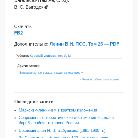
Энгельса» (там же, с. 93).
В. С. Выгодский.
Скачать
FB2
Дополнительно:
Ленин В.И. ПСС. Том 26 — PDF
Рубрики:
Красный университет
,
Л
,
М
Другие записи
Империализм, как высшая стадия капитализма
«
»
Четыре работы о марксизме
Последние записи
Марксизм-ленинизм в кратком изложении
Современные теоретические достижения и задачи
борьбы рабочего класса России
Воспоминания И. В. Бабушкина (1893-1900 гг.)