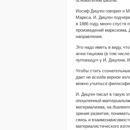
основателем школы.
Иосиф Дицген говорил о М
Маркса. И. Дицген подчер
в 1886 году, много спустя
произведений марксизма, 
направления.
Это надо иметь в виду, чт
агностицизма (в том числе
путаницу»
у И. Дицгена. 
Чтобы стать сознательным
дает
не всегда
верное
изло
можно
учиться
философи
И. Дицген писал в такую э
опошленный
материализ
материализма, на
диалект
зрения развития, понимат
связь и взаимозависимост
материалистического взгл