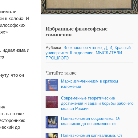
понимали
ой школой». И
 философских
Избранные философские
лях»
сочинения
Рубрики:
Внеклассное чтение
,
Д
,
И
,
Красный
. идеализма и
университет II отделение
,
МЫСЛИТЕЛИ
ую
ПРОШЛОГО
Читайте также
уту, что он
Марксизм-ленинизм в кратком
изложении
Современные теоретические
достижения и задачи борьбы рабочего
ния
класса России
ть на точке
Политэкономия социализма. От
сестороннюю
классиков до современности
ческий до
Политэкономия капитализма. От