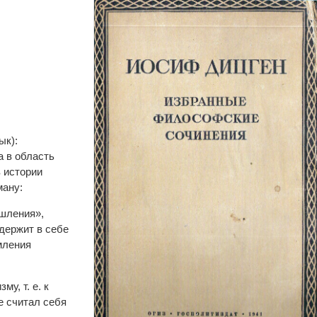
ык):
а в область
в истории
ману:
ышления»,
держит в себе
мления
у, т. е. к
е считал себя