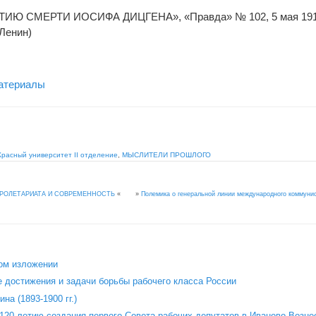
Ю СМЕРТИ ИОСИФА ДИЦГЕНА», «Правда» № 102, 5 мая 1913 
(Ленин)
атериалы
Красный университет II отделение
,
МЫСЛИТЕЛИ ПРОШЛОГО
»
Полемика о генеральной линии международного коммуни
ПРОЛЕТАРИАТА И СОВРЕМЕННОСТЬ
«
ом изложении
 достижения и задачи борьбы рабочего класса России
на (1893-1900 гг.)