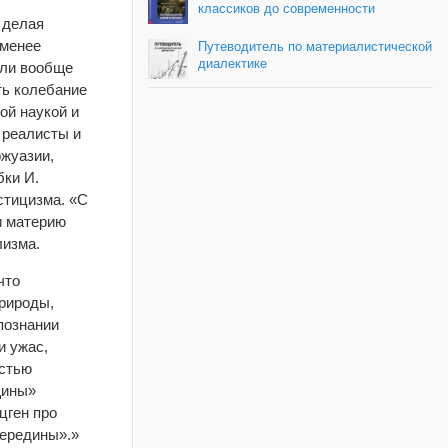
классиков до современности
 делая
 менее
Путеводитель по материалистической
диалектике
или вообще
ь колебание
ой наукой и
 реалисты и
жуазии,
ки И.
стицизма. «С
и материю
изма.
что
природы,
познании
и ужас,
астью
щины»
цген про
середины».»