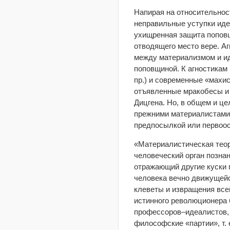
Напирая на относительност
неправильные уступки иде
ухищренная защита поповщ
отводящего место вере. А
между материализмом и ид
поповщиной. К агностикам
пр.) и современные «махи
отъявленные мракобесы и
Дицгена. Но, в общем и це
прежними материалистами,
предпосылкой или первоос
«Материалистическая теори
человеческий орган познан
отражающий другие куски 
человека вечно движущейс
клеветы и извращения все
истинного революционера
профессоров–идеалистов, р
философские «партии», т. 