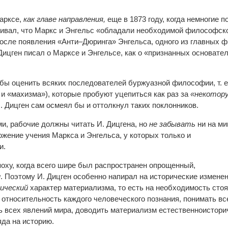
арксе,
как главе направления,
еще в 1873 году, когда немногие 
кивал, что Маркс и Энгельс «обладали необходимой философск
 после появления «Анти–Дюринга» Энгельса, одного из главных
Дицген писал о Марксе и Энгельсе, как о «признанных основате
обы оценить всяких последователей буржуазной философии, т. е
 и «махизма»), которые пробуют уцепиться как раз за
«некотор
И. Дицген сам осмеял бы и оттолкнул таких поклонников.
и, рабочие должны читать И. Дицгена, но
не забывать
ни на мин
жение учения Маркса и Энгельса, у которых только и
и.
поху, когда всего шире был распространен опрощенный,
м
. Поэтому И. Дицген особенно напирал на исторические измене
ический
характер материализма, то есть на необходимость стоя
ь относительность каждого человеческого познания, понимать в
ь всех явлений мира, доводить материализм естественноистори
яда на историю.