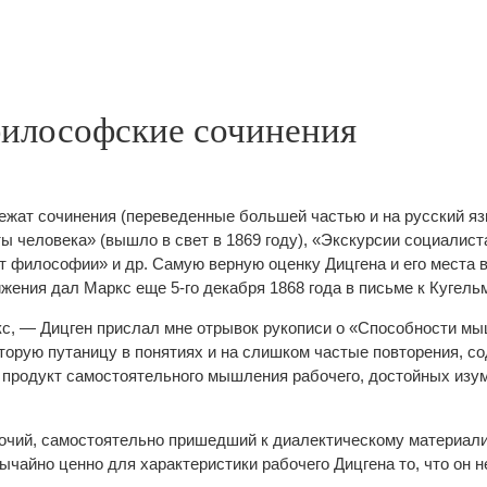
илософские сочинения
жат сочинения (переведенные большей частью и на русский яз
ы человека» (вышло в свет в 1869 году), «Экскурсии социалист
т философии» и др. Самую верную оценку Дицгена и его места 
жения дал Маркс еще 5‑го декабря 1868 года в письме к Кугель
с, — Дицген прислал мне отрывок рукописи о «Способности м
торую путаницу в понятиях и на слишком частые повторения, со
к продукт самостоятельного мышления рабочего, достойных изу
очий, самостоятельно пришедший к диалектическому материализм
чайно ценно для характеристики рабочего Дицгена то, что он н