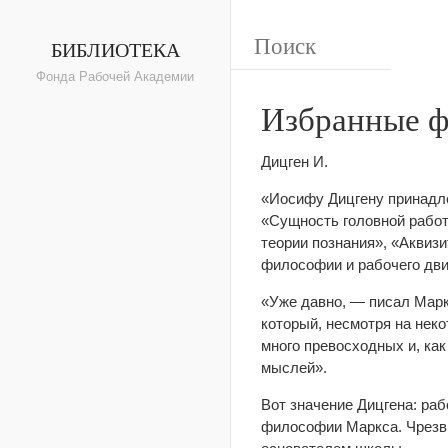
БИБЛИОТЕКА
Фонда Рабочей Академии
Избранные ф
Дицген И.
«Иосифу Дицгену принадле
«Сущность головной работ
теории познания», «Аквизи
философии и рабочего дви
«Уже давно, — писал Марк
который, несмотря на неко
много превосходных и, ка
мыслей».
Вот значение Дицгена: раб
философии Маркса. Чрезвы