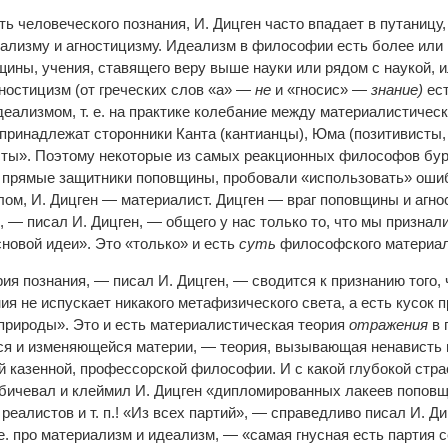
ь человеческого познания, И. Дицген часто впадает в путаницу,
ализму и агностицизму. Идеализм в философии есть более или
ины, учения, ставящего веру выше науки или рядом с наукой, 
гностицизм (от греческих слов «а» —
не
и «гносис» —
знание)
ест
еализмом, т. е. на практике колебание между материалистическ
 принадлежат сторонники Канта (кантианцы), Юма (позитивисты,
сты». Поэтому некоторые из самых реакционных философов бур
 прямые защитники поповщины, пробовали «использовать» ошиб
лом, И. Дицген — материалист. Дицген — враг поповщины и агно
 — писал И. Дицген, — общего у нас только то, что мы признал
новой идеи». Это «только» и есть
суть
философского материал
я познания, — писал И. Дицген, — сводится к признанию того, 
ия не испускает никакого метафизического света, а есть кусок 
природы». Это и есть материалистическая теория
отражения
в 
я и изменяющейся материи, — теория, вызывающая ненависть 
й казенной, профессорской философии. И с какой глубокой стр
 бичевал и клеймил И. Дицген «дипломированных лакеев попов
еалистов и т. п.! «Из всех партий», — справедливо писал И. Ди
е. про материализм и идеализм, — «самая гнусная есть партия 