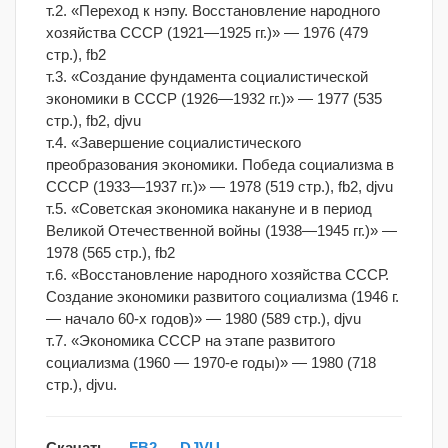
т.2. «Переход к нэпу. Восстановление народного
хозяйства СССР (1921—1925 гг.)» — 1976 (479
стр.), fb2
т.3. «Создание фундамента социалистической
экономики в СССР (1926—1932 гг.)» — 1977 (535
стр.), fb2, djvu
т.4. «Завершение социалистического
преобразования экономики. Победа социализма в
СССР (1933—1937 гг.)» — 1978 (519 стр.), fb2, djvu
т.5. «Советская экономика накануне и в период
Великой Отечественной войны (1938—1945 гг.)» —
1978 (565 стр.), fb2
т.6. «Восстановление народного хозяйства СССР.
Создание экономики развитого социализма (1946 г.
— начало 60-х годов)» — 1980 (589 стр.), djvu
т.7. «Экономика СССР на этапе развитого
социализма (1960 — 1970-е годы)» — 1980 (718
стр.), djvu.
Скачать —
FB2
—
DJVU