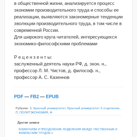
в общественной жизни, анализируется процесс
экономии производительного труда и способы ее
реализации, выявляются закономерные тенденции
эволюции производительного труда, в том числе в
современной России.
Для широкого круга читателей, интересующихся
экономико-философскими проблемами
Р е ц е н з е н т ы:
заслуженный деятель науки РФ, д. экон. н.,
профессор Л. М. Чистов, д. философ. н.,
профессор А. С. Казеннов
PDF
—
FB2
—
EPUB
Рубрики:
З
,
Красный университет
,
Красный университет II отделение
,
П
,
ПОЛИТЭКОНОМИЯ
,
Ф
Другие записи
КОММУНИЗМ И ПРЕОДОЛЕНИЕ РАЗДЕЛЕНИЯ МЕЖДУ УМСТВЕННЫМ И
ФИЗИЧЕСКИМ ТРУДОМ
«