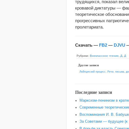
трудящихся, показал велик
кровавой диктатуры — фаш
теоретическое обосновани
прогрессивных патриотиче
пролетариата.
Скачать —
FB2
—
DJVU
Рубрики:
Внеклассное чтение
,
Д
,
Д
Другие записи
Лейпцигский процесс. Речи, письма, д
Последние записи
Марксизм-ленинизм в кратк
Современные теоретические
Воспоминания И. В. Бабушки
За Советами — будущее (к 
В борьбе за власть Советов