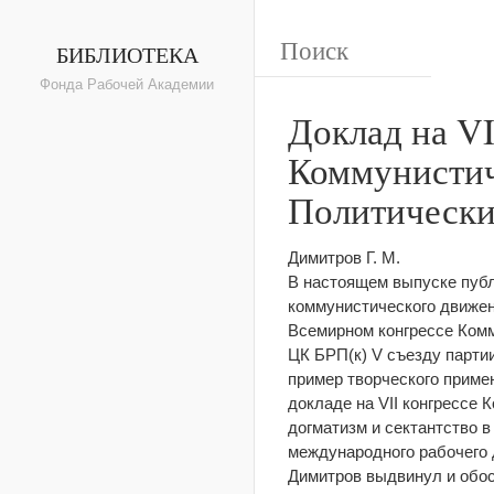
БИБЛИОТЕКА
Фонда Рабочей Академии
Доклад на V
Коммунистич
Политически
Димитров Г. М.
В настоящем выпуске пуб
коммунистического движен
Всемирном конгрессе Комм
ЦК БРП(к) V съезду партии
пример творческого приме
докладе на VII конгрессе 
догматизм и сектантство 
международного рабочего 
Димитров выдвинул и обос