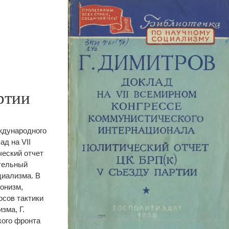
ртии
ждународного
д на VII
ческий отчет
ательный
циализма. В
ионизм,
осов тактики
зма, Г.
кого фронта