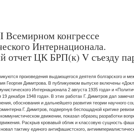
II Всемирном конгрессе
еского Интернационала.
й отчет ЦК БРП(к) V съезду па
ликуются произведения выдающегося деятеля болгарского и ме
ия Георгия Димитрова.
В публикуемом выпуске включены «Докла
унистического Интернационала 2 августа 1935 года» и «Полити
 19 декабря 1948 года». В этих работах Г. Димитров дал замеч
нения, обоснования и дальнейшего развития теории научного со
Коминтерна Г. Димитров, подвергнув беспощадной критике ревиз
в коммунистическом движении, показал образец разработки вопр
движения. Раскрыв кровавый облик и классовую сущность фаши
новал тактику единого антифашистского, антиимпериалистичес