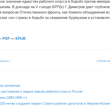
ое значение единства рабочего класса в борьбе против импери
изма. В докладе на V съезде БРП(к) Г. Димитров дает глубокое
е вопросов Отечественного фронта, как боевого объединения в
ских сил страны в борьбе за свержение буржуазии и установле
—
PDF
—
EPUB
»
ГЕГЕЛЬ К
окументы
«
ом изложении
 достижения и задачи борьбы рабочего класса России
на (1893-1900 гг.)
120‑летию создания первого Совета рабочих депутатов в Иваново‑Возне