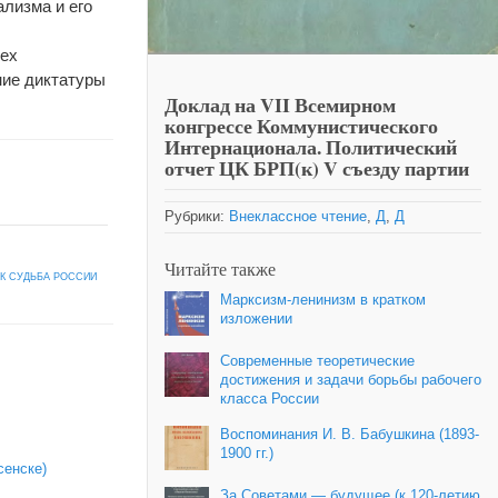
ализма и его
сех
ние диктатуры
Доклад на VII Всемирном
конгрессе Коммунистического
Интернационала. Политический
отчет ЦК БРП(к) V съезду партии
Рубрики:
Внеклассное чтение
,
Д
,
Д
Читайте также
АК СУДЬБА РОССИИ
Марксизм-ленинизм в кратком
изложении
Современные теоретические
достижения и задачи борьбы рабочего
класса России
Воспоминания И. В. Бабушкина (1893-
1900 гг.)
сенске)
За Советами — будущее (к 120‑летию