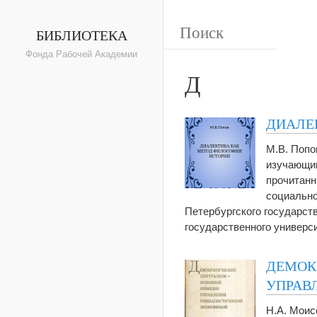
БИБЛИОТЕКА
Фонда Рабочей Академии
Д
ДИАЛЕ
М.В. Попо
изучающим
прочитанн
социально
Петербургского государст
государственного универси
ДЕМОК
УПРАВ
Н.А. Моис