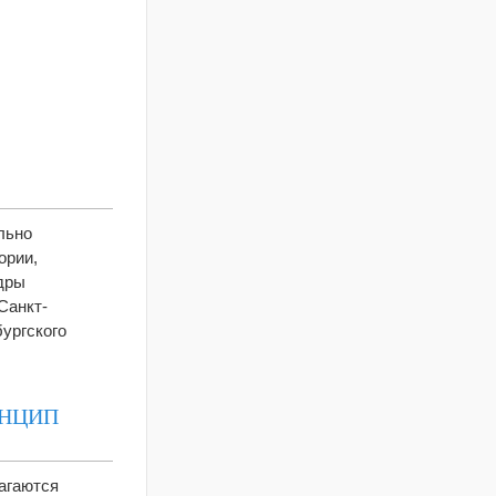
льно
ории,
дры
Санкт‐
ургского
ИНЦИП
лагаются