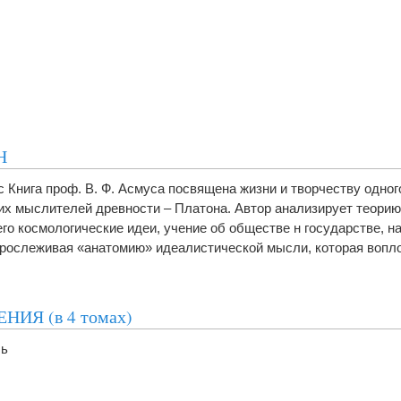
Н
с Книга проф. В. Ф. Асмуса посвящена жизни и творчеству одног
х мыслителей древности – Платона. Автор анализирует теорию
его космологические идеи, учение об обществе н государстве, н
рослеживая «анатомию» идеалистической мысли, которая вопл
НИЯ (в 4 томах)
ль