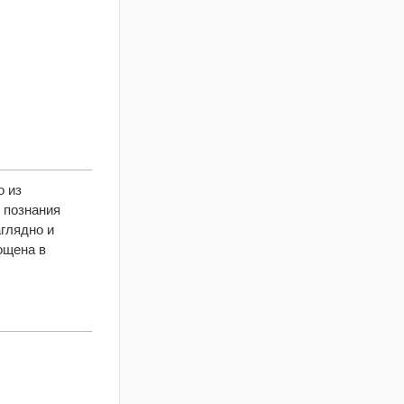
о из
 познания
аглядно и
ощена в