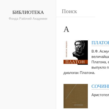
БИБЛИОТЕКА
Фонда Рабочей Академии
А
ПЛАТО
В.Ф. Асму
величайши
Платона, 
выпукло п
диалогах Платона.
СОЧИНЕ
Аристоте