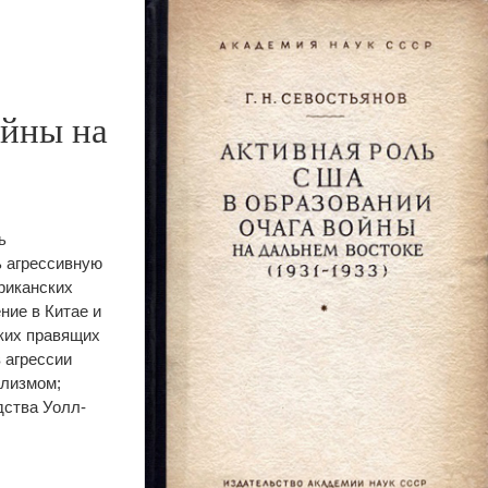
ойны на
ь
ь агрессивную
риканских
ние в Китае и
ких правящих
 агрессии
ализмом;
дства Уолл-