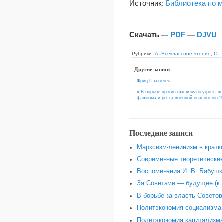
Источник:
Библиотека по 
Скачать —
PDF
—
DJVU
Рубрики:
А
,
Внеклассное чтение
,
С
Другие записи
Фриц Платтен
«
»
В борьбе против фашизма и угрозы в
фашизма и роста военной опасности (19
Последние записи
Марксизм-ленинизм в кратк
Современные теоретические
Воспоминания И. В. Бабушки
За Советами — будущее (к 
В борьбе за власть Советов
Политэкономия социализма.
Политэкономия капитализма