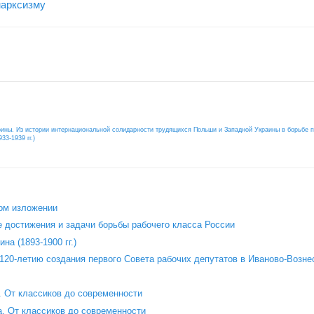
марксизму
оины. Из истории интернациональной солидарности трудящихся Польши и Западной Украины в борьбе 
33-1939 гг.)
ом изложении
 достижения и задачи борьбы рабочего класса России
на (1893-1900 гг.)
120‑летию создания первого Совета рабочих депутатов в Иваново‑Возне
 От классиков до современности
. От классиков до современности