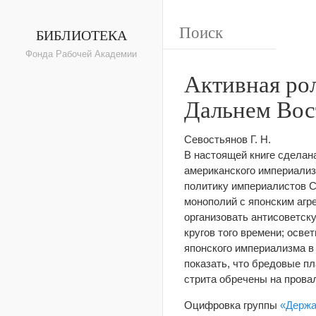
БИБЛИОТЕКА
Фонда Рабочей Академии
Активная ро
Дальнем Вос
Севостьянов Г. Н.
В настоящей книге сделан
американского империализ
политику империалистов С
монополий с японским агр
организовать антисоветск
кругов того времени; осв
японского империализма в
показать, что бредовые п
стрита обречены на прова
Оцифровка группы
«Держа