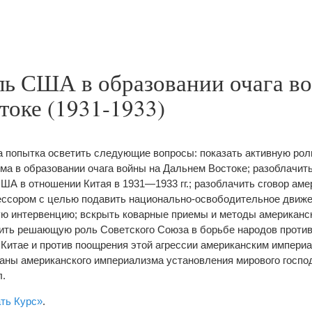
ль США в образовании очага в
токе (1931-1933)
а попытка осветить следующие вопросы: показать активную рол
ма в образовании очага войны на Дальнем Востоке; разоблачит
ША в отношении Китая в 1931—1933 гг.; разоблачить сговор аме
ессором с целью подавить национально-освободительное движе
ую интервенцию; вскрыть коварные приемы и методы американс
етить решающую роль Советского Союза в борьбе народов против
 Китае и против поощрения этой агрессии американским импери
ланы американского империализма установления мирового госпо
л.
ть Курс»
.