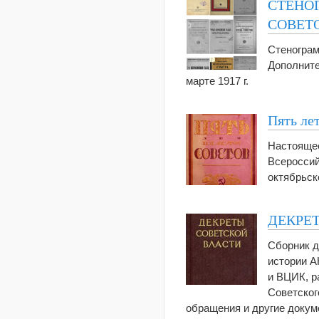
СТЕНОГ
СОВЕТ
Стенограм
Дополните
марте 1917 г.
Пять ле
Настоящее
Всероссий
октябрьск
ДЕКРЕ
Сборник д
истории А
и ВЦИК, р
Советског
обращения и другие докум