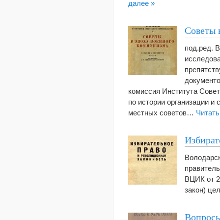
далее »
Советы 
под.ред.
исследова
препятств
документо
комиссия Института Совет
по истории организации и 
местных советов…
Читать
Избират
Володарск
правитель
ВЦИК от 2
закон) це
Вопросы