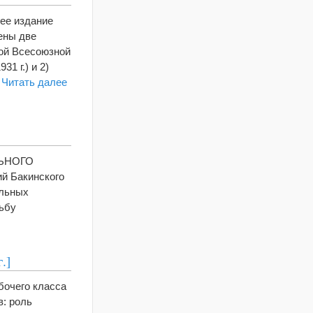
щее издание
ены две
вой Всесоюзной
1 г.) и 2)
…
Читать далее
АЛЬНОГО
й Бакинского
альных
ьбу
.]
бочего класса
в: роль