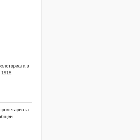
ролетариата в
 1918.
 пролетариата
еобщей