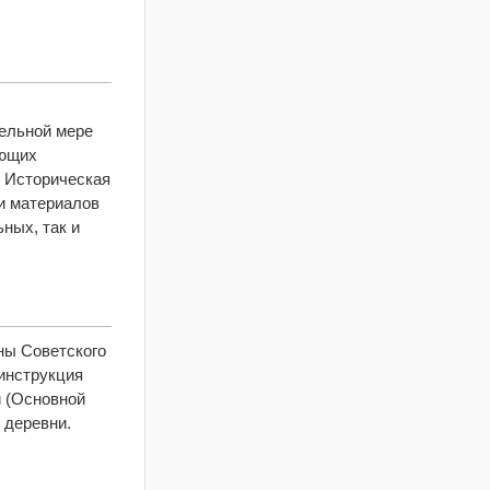
тельной мере
ующих
, Историческая
и материалов
ных, так и
оны Советского
инструкция
и (Основной
 деревни.