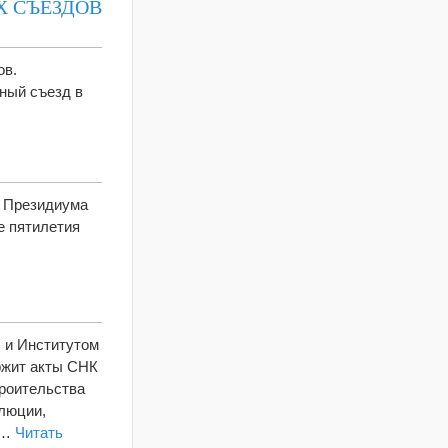
Х СЪЕЗДОВ
ов.
ный съезд в
ю Президиума
е пятилетия
 и Институтом
ержит акты СНК
роительства
олюции,
у…
Читать