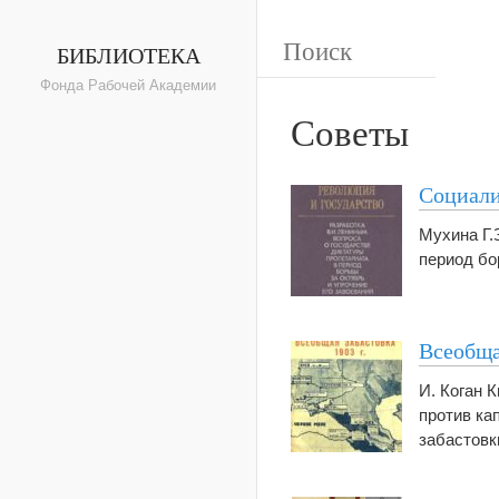
БИБЛИОТЕКА
Фонда Рабочей Академии
Советы
Социали
Мухина Г.
период бо
Всеобща
И. Коган 
против ка
забастовк