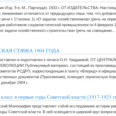
лин Изд. 9-е, М., Партиздат, 1933 г. ОТ ИЗДАТЕЛЬСТВА: Настоя
 ленинизма» отличается от предыдущего лишь тем, что добавл
 речи т. Сталина: 1) «О задачах хозяйственников» (речь на пер
ии работников социалистической промышленности 4 февраля 193
е задачи хозяйственного строительства» (речь на совещании
КАЯ СТАЧКА 1904 ГОДА
оставлен и подготовлен к печати О.Н. Чаадаевой. ОТ ЦЕНТР
ЕВОЛЮЦИИ Публикуемый материал, состоящий из прокламаци
комитетов РСДРП, корреспонденции в газету «Вперед» и офици
ственных документов (Приложения), освещает героическую бор
 декабре 1904 г.
класс в первые годы Советской власти [1917-1921 гг
вский Монография представляет собой исследование истории ра
годы Советской власти. В ней освещается широкий круг вопросо