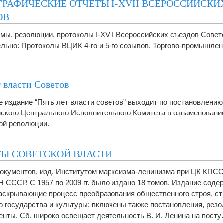
РАФИЧЕСКИЕ ОТЧЁТЫ I-XVII ВСЕРОССИЙСКИ
ОВ
мы, резолюции, протоколы I-XVII Всероссийских съездов Совет
льно: Протоколы ВЦИК 4-го и 5-го созывов, Торгово-промышлен
т власти Советов
 издание “Пять лет власти советов” выходит по постановлени
ского Центрального Исполнительного Комитета в ознаменовани
ой революции.
ТЫ СОВЕТСКОЙ ВЛАСТИ
окументов, изд. Институтом марксизма-ленинизма при ЦК КПСС
Н СССР. С 1957 по 2009 гг. было издано 18 томов. Издание сод
аскрывающие процесс преобразования общественного строя, ст
о государства и культуры; включены также постановления, рез
енты. Сб. широко освещает деятельность В. И. Ленина на пост