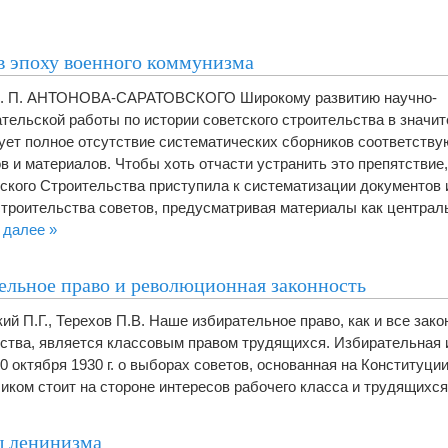
в эпоху военного коммунизма
 В. П. АНТОНОВА-САРАТОВСКОГО Широкому развитию научно-
тельской работы по истории советского строительства в значи
ует полное отсутствие систематических сборников соответств
в и материалов. Чтобы хоть отчасти устранить это препятствие
ского Строительства приступила к систематизации документов 
строительства советов, предусматривая материалы как централь
 далее »
ельное право и революционная законность
ий П.Г., Терехов П.В. Наше избирательное право, как и все зак
ства, является классовым правом трудящихся. Избирательная 
0 октября 1930 г. о выборах советов, основанная на Конституци
ликом стоит на стороне интересов рабочего класса и трудящихся
 ленинизма