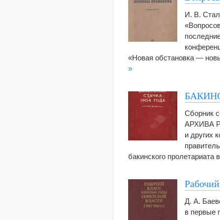
И. В. Ста
«Вопросов
последние
конференц
«Новая обстановка — новы
»
БАКИНС
Сборник с
АРХИВА Р
и других 
правитель
бакинского пролетариата в
Рабочий 
Д. А. Бае
в первые 