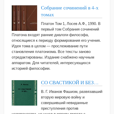
Собрание сочинений в 4-х
томах
Платон Том 1, Лосев А.Ф., 1990. В
первый том Собрания сочинений
Платона входят ранние диалоги философа,
относящиеся к периоду формирования его учения.
Идея тома в целом — прослеживание пути
становления платонизма. Все тексты заново
отредактированы. Издание снабжено научным
аппаратом. Для читателей, интересующихся
историей философии.
СО СВАСТИКОЙ И БЕЗ…
В. Г. Иванов Фашизм, развязавший
вторую мировую войну и
совершивший невиданные
преступления против
человечества, не ушел в могилу вместе с