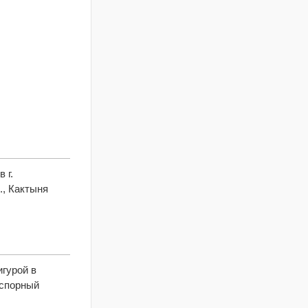
 г.
., Кактыня
гурой в
сспорный