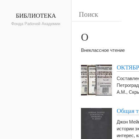
БИБЛИОТЕКА
Фонда Рабочей Академии
О
Внеклассное чтение
ОКТЯБ
Составлен
Петроград
А.М., Скры
Общая т
Джон Мейн
истории э
интерес, к