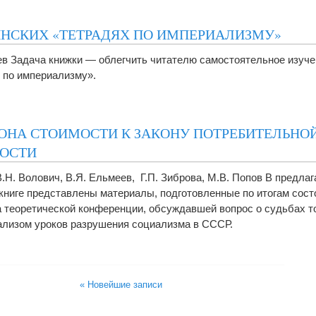
ИНСКИХ «ТЕТРАДЯХ ПО ИМПЕРИАЛИЗМУ»
ев Задача книжки — облегчить читателю самостоятельное изуче
 по империализму».
КОНА СТОИМОСТИ К ЗАКОНУ ПОТРЕБИТЕЛЬНО
ОСТИ
В.Н. Волович, В.Я. Ельмеев, Г.П. Зиброва, М.В. Попов В предла
книге представлены материалы, подготовленные по итогам сос
а теоретической конференции, обсуждавшей вопрос о судьбах т
нализом уроков разрушения социализма в СССР.
« Новейшие записи