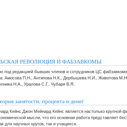
РЬСКАЯ РЕВОЛЮЦИЯ И ФАБЗАВКОМЫ
о под редакцией бывших членов и сотрудников ЦС фабзавкомов
а: Амосова П.Н., Антипова Н.К., Дербышева Н.И., Животова М.Н
пника Н.А., Уралова С.Г., Чубаря В.Я.
еория занятости, процента и денег
ард Кейнс Джон Мейнард Кейнс является настолько крупной фи
кономической мысли, что его основная работа представляет бе
ак для научных кругов, так и учащихся.