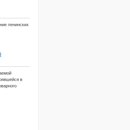
ние ленинских
Й
гаемой
тоявшейся в
оварного