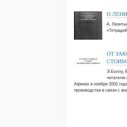
О ЛЕН
А. Леонть
«Тетрадей
ОТ ЗА
СТОИМ
Э.Бэллу, 
читателю 
Афинах в ноябре 2002 год
производства в связи с а